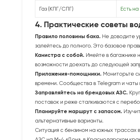
Газ (КПГ/СПГ)
Есть на
4. Практические советы во
Правило половины бака.
Не доводите у
залейтесь до полного. Это базовое прав
Канистра с собой.
Имейте в багажнике н
возможности доехать до следующей зап
Приложения-помощники.
Мониторьте си
времени. Сообщества в Telegram и чаты
Заправляйтесь на брендовых АЗС.
Круп
поставок и реже сталкиваются с перебо
Планируйте маршрут с запасом.
Изучит
альтернативные варианты.
Ситуация с бензином на южных трассах в
АЗС на М-4 «Дон», в Краснодарском кра