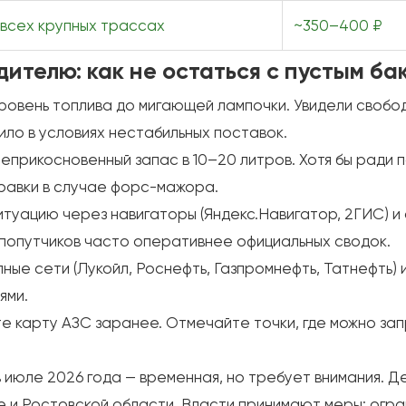
 всех крупных трассах
~350–400 ₽
дителю: как не остаться с пустым ба
ровень топлива до мигающей лампочки. Увидели свобо
ило в условиях нестабильных поставок.
еприкосновенный запас в 10–20 литров. Хотя бы ради 
равки в случае форс-мажора.
туацию через навигаторы (Яндекс.Навигатор, 2ГИС) и 
 попутчиков часто оперативнее официальных сводок.
ные сети (Лукойл, Роснефть, Газпромнефть, Татнефть
ями.
е карту АЗС заранее. Отмечайте точки, где можно зап
 июле 2026 года — временная, но требует внимания. 
е и Ростовской области. Власти принимают меры: огр