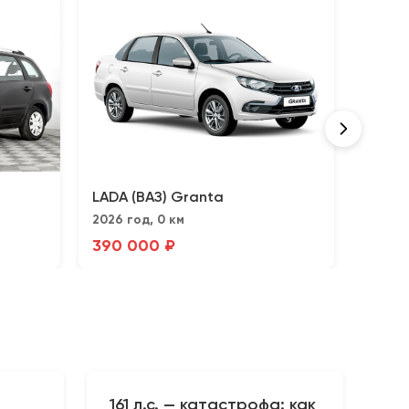
LADA (ВАЗ) Granta
LADA 
2026 год, 0 км
2019 г
390 000 ₽
410 5
161 л.с. — катастрофа: как