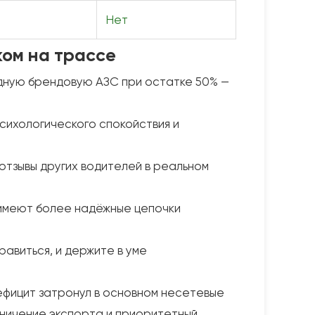
Нет
ком на трассе
дную брендовую АЗС при остатке 50% —
психологического спокойствия и
отзывы других водителей в реальном
) имеют более надёжные цепочки
равиться, и держите в уме
Дефицит затронул в основном несетевые
аничение экспорта и приоритетный