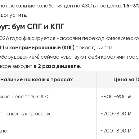
ют локальные колебания цен на АЗС в пределах
1.5–3
допустить.
уг: бум СПГ и КПГ
026 года фиксируется массовый переход коммерческого
Г)
и
компримированный (КПГ)
природный газ.
оборудованием) сейчас чувствуют себя королями трас
 море выходит
в 2 раза дешевле
.
Наличие на южных трассах
Цена за 1
и на несетевых АЗС
~800–900 ₽
т на южных трассах
~700–800 ₽
ьно
~700–800 ₽