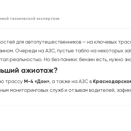
имой технической экспертизе
востей для автопутешественников — на ключевых трас
зином. Очереди на АЗС, пустые табло на некоторых за
л реальностью. Но без паники: бензин есть, нужно знат
ольший ажиотаж?
ую трассу
М-4 «Дон»
, а также на АЗС в
Краснодарском
анным мониторинговых служб и отзывам водителей, заф