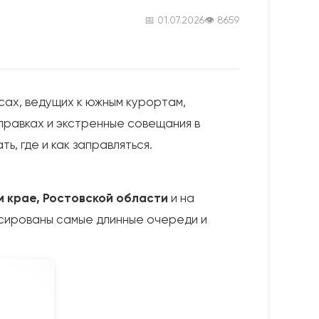
📅 01.07.2026
👁 8659
сах, ведущих к южным курортам,
правках и экстренные совещания в
ь, где и как заправляться.
 крае, Ростовской области
и на
иксированы самые длинные очереди и