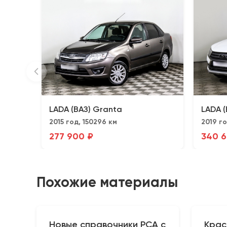
LADA (ВАЗ) Granta
LADA (
2015 год, 150296 км
2019 го
277 900 ₽
340 6
Похожие материалы
Новые справочники РСА с
Крас