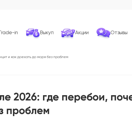
Trade-in
Выкуп
Акции
Отзывы
ицит и как доехать до моря без проблем
ле 2026: где перебои, поч
ез проблем