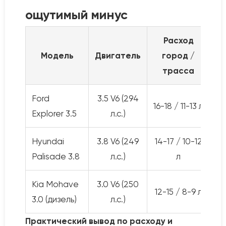
ощутимый минус
Расход
Т
Модель
Двигатель
город /
трасса
Ford
3.5 V6 (294
16-18 / 11-13 л
Explorer 3.5
л.с.)
Hyundai
3.8 V6 (249
14-17 / 10-12
Palisade 3.8
л.с.)
л
Kia Mohave
3.0 V6 (250
12-15 / 8-9 л
3.0 (дизель)
л.с.)
Практический вывод по расходу и