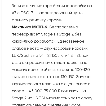
Заливать чип мотора без чипа коробки на
A7 с DSG-7 — гарантированный путь к
раннему ремонту коробки.
Механика МКПП-6.
Беспроблемно
переваривает Stage 1 и Stage 2 без
каких-либо доработок. Единственное
слабое место — двухмассовый маховик
LUK/Sachs на 1.4 TSI 150 л.с. и 1.8 TSI: при
езде с агрессивным стилем после чипа
маховик может выйти из строя на 100-120
тысячах вместо штатных 130-150. Замена
двухмассового маховика с сцеплением в
сборе — 45 000-75 000 ₽ под ключ. На
Stage 2 на 1.8 TSI энтузиасты часто сразу
ставят усиленное сцепление Sachs