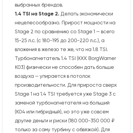
выбранных брендов.
1.4 TSI на Stage 2.
Делать экономически
нецелесообразно. Прирост мощности на
Stage 2 по сравнению со Stage 1 — всего
15-25 л.с. (с 180-195 до 200-220 л.с.), а
вложения в железо те же, что на 1.8 TSI.
Турбонагнетатель 1.4 TSI (KKK BorgWarner
K03) физически не способен дать больше
воздуха — упирается в потолок
производительности. Для прироста сверх
Stage 1 на 1.4 TSI требуется уже Stage 3 с
заменой турбонагнетателя на больший
(K04 или гибридный), но это уже совсем
другие деньги и риски (180 000-350 000 ₽
только за саму турбину с обвязкой). Для