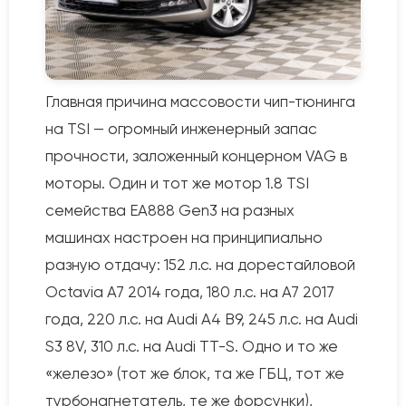
Главная причина массовости чип-тюнинга
на TSI — огромный инженерный запас
прочности, заложенный концерном VAG в
моторы. Один и тот же мотор 1.8 TSI
семейства EA888 Gen3 на разных
машинах настроен на принципиально
разную отдачу: 152 л.с. на дорестайловой
Octavia A7 2014 года, 180 л.с. на A7 2017
года, 220 л.с. на Audi A4 B9, 245 л.с. на Audi
S3 8V, 310 л.с. на Audi TT-S. Одно и то же
«железо» (тот же блок, та же ГБЦ, тот же
турбонагнетатель, те же форсунки),