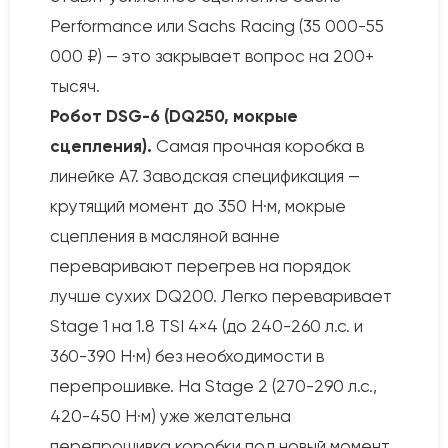
Performance или Sachs Racing (35 000-55
000 ₽) — это закрывает вопрос на 200+
тысяч.
Робот DSG-6 (DQ250, мокрые
сцепления).
Самая прочная коробка в
линейке A7. Заводская спецификация —
крутящий момент до 350 Н·м, мокрые
сцепления в масляной ванне
переваривают перегрев на порядок
лучше сухих DQ200. Легко переваривает
Stage 1 на 1.8 TSI 4×4 (до 240-260 л.с. и
360-390 Н·м) без необходимости в
перепрошивке. На Stage 2 (270-290 л.с.,
420-450 Н·м) уже желательна
перепрошивка коробки под новый момент