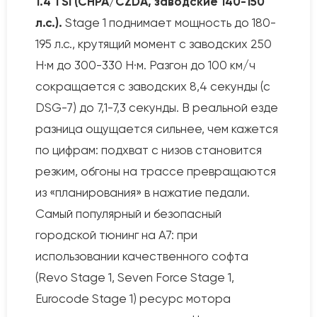
1.4 TSI (CHPA/CZDA, заводские 140-150
л.с.).
Stage 1 поднимает мощность до 180-
195 л.с., крутящий момент с заводских 250
Н·м до 300-330 Н·м. Разгон до 100 км/ч
сокращается с заводских 8,4 секунды (с
DSG-7) до 7,1-7,3 секунды. В реальной езде
разница ощущается сильнее, чем кажется
по цифрам: подхват с низов становится
резким, обгоны на трассе превращаются
из «планирования» в нажатие педали.
Самый популярный и безопасный
городской тюнинг на A7: при
использовании качественного софта
(Revo Stage 1, Seven Force Stage 1,
Eurocode Stage 1) ресурс мотора