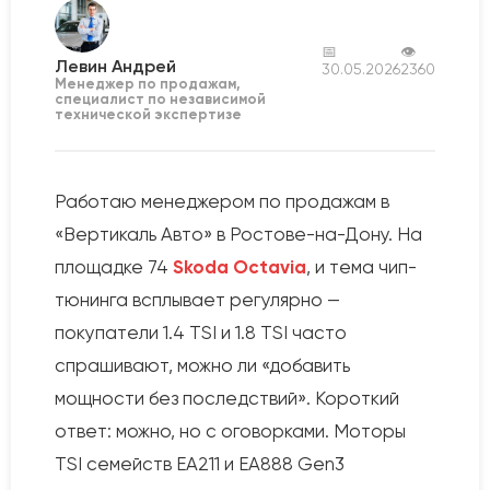
📅
👁
Левин Андрей
30.05.2026
2360
Менеджер по продажам,
специалист по независимой
технической экспертизе
Работаю менеджером по продажам в
«Вертикаль Авто» в Ростове-на-Дону. На
площадке 74
Skoda Octavia
, и тема чип-
тюнинга всплывает регулярно —
покупатели 1.4 TSI и 1.8 TSI часто
спрашивают, можно ли «добавить
мощности без последствий». Короткий
ответ: можно, но с оговорками. Моторы
TSI семейств EA211 и EA888 Gen3