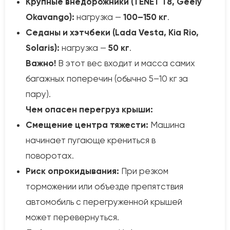
Крупные внедорожники (TENET T8, Geely
Okavango):
нагрузка —
100–150 кг
.
Седаны и хэтчбеки (Lada Vesta, Kia Rio,
Solaris):
нагрузка —
50 кг
.
Важно!
В этот вес входит и масса самих
багажных поперечин (обычно 5–10 кг за
пару).
Чем опасен перегруз крыши:
Смещение центра тяжести:
Машина
начинает пугающе крениться в
поворотах.
Риск опрокидывания:
При резком
торможении или объезде препятствия
автомобиль с перегруженной крышей
может перевернуться.