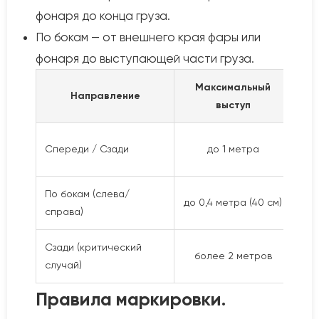
фонаря до конца груза.
По бокам — от внешнего края фары или
фонаря до выступающей части груза.
Максимальный
Направление
выступ
П
Спереди / Сзади
до 1 метра
По бокам (слева/
Пр
до 0,4 метра (40 см)
справа)
Сзади (критический
более 2 метров
случай)
Правила маркировки.