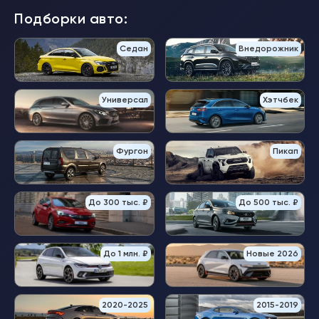
Подборки авто:
Седан
Внедорожник
Универсал
Хэтчбек
Фургон
Пикап
До 300 тыс. ₽
До 500 тыс. ₽
До 1 млн. ₽
Новые 2026
2020-2025
2015-2019