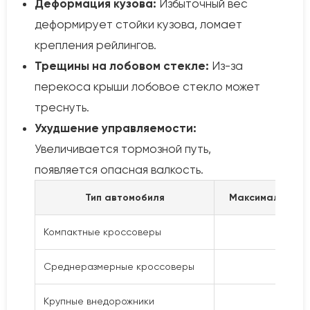
Деформация кузова:
Избыточный вес
деформирует стойки кузова, ломает
крепления рейлингов.
Трещины на лобовом стекле:
Из-за
перекоса крыши лобовое стекло может
треснуть.
Ухудшение управляемости:
Увеличивается тормозной путь,
появляется опасная валкость.
Тип автомобиля
Максимальная н
Компактные кроссоверы
50–
Среднеразмерные кроссоверы
75–
Крупные внедорожники
100–