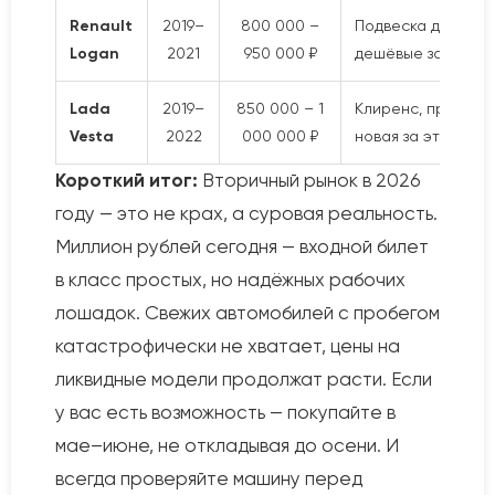
Renault
2019–
800 000 –
Подвеска для наши
Logan
2021
950 000 ₽
дешёвые запчаст
Lada
2019–
850 000 – 1
Клиренс, простор,
Vesta
2022
000 000 ₽
новая за эти деньг
Короткий итог:
Вторичный рынок в 2026
году — это не крах, а суровая реальность.
Миллион рублей сегодня — входной билет
в класс простых, но надёжных рабочих
лошадок. Свежих автомобилей с пробегом
катастрофически не хватает, цены на
ликвидные модели продолжат расти. Если
у вас есть возможность — покупайте в
мае–июне, не откладывая до осени. И
всегда проверяйте машину перед