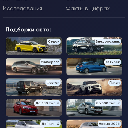
Исследования
Факты в цифрах
Подборки авто:
Седан
Внедорожник
Универсал
Хэтчбек
Фургон
Пикап
До 300 тыс. ₽
До 500 тыс. ₽
До 1 млн. ₽
Новые 2026