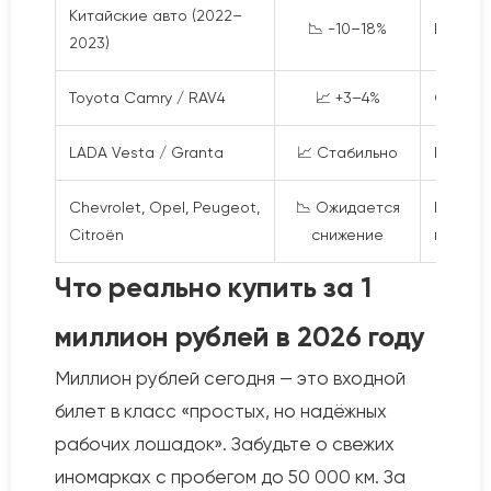
Китайские авто (2022–
📉 -10–18%
Насыще
2023)
Toyota Camry / RAV4
📈 +3–4%
Стабил
LADA Vesta / Granta
📈 Стабильно
Рост ц
Chevrolet, Opel, Peugeot,
📉 Ожидается
Низкая 
Citroën
снижение
переса
Что реально купить за 1
миллион рублей в 2026 году
Миллион рублей сегодня — это входной
билет в класс «простых, но надёжных
рабочих лошадок». Забудьте о свежих
иномарках с пробегом до 50 000 км. За