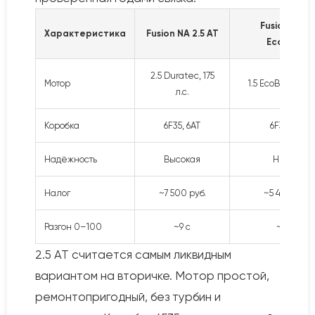
Fusion NA 1.
Характеристика
Fusion NA 2.5 AT
EcoBoost
2.5 Duratec, 175
Мотор
1.5 EcoBoost, 181 
л.с.
Коробка
6F35, 6AT
6F35, 6AT
Надёжность
Высокая
Низкая
Налог
~7 500 руб.
~5 400 руб.
Разгон 0–100
~9 с
~8.5 с
2.5 AT считается самым ликвидным
вариантом на вторичке. Мотор простой,
ремонтопригодный, без турбин и