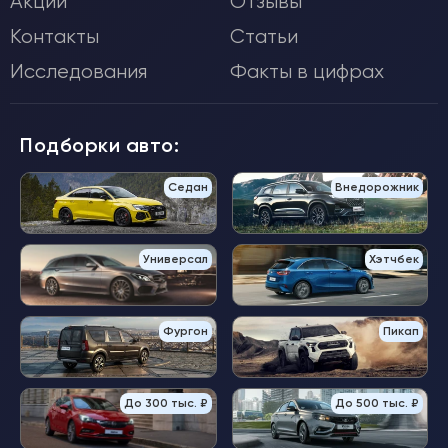
Акции
Отзывы
Контакты
Статьи
Исследования
Факты в цифрах
Подборки авто:
Седан
Внедорожник
Универсал
Хэтчбек
Фургон
Пикап
До 300 тыс. ₽
До 500 тыс. ₽