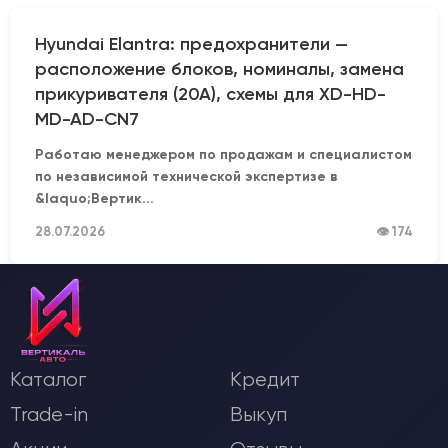
Hyundai Elantra: предохранители —
расположение блоков, номиналы, замена
прикуривателя (20А), схемы для XD-HD-
MD-AD-CN7
Работаю менеджером по продажам и специалистом
по независимой технической экспертизе в
&laquo;Вертик...
28.07.2026
👁 174
Каталог
Кредит
Trade-in
Выкуп