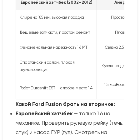
Европейский хэтчбек (2002–2012)
Американск
Клиренс 185 мм, высокая посадка
Просторный са
Дешёвые запчасти, простой ремонт
Плавность хо
Феноменальная надёжность 1.6 MT
Связка 2.5 AT — 
Спартанский салон, плохая
Кузовных деталей в 
шумоизоляция
1.5 EcoBoost — пр
Робот Durashift EST — слабое место 1.4
Какой Ford Fusion брать на вторичке:
Европейский хэтчбек
— только 1.6 на
механике. Проверить рулевую рейку (течь,
стук) и насос ГУР (гул). Смотреть на