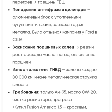
перегрев → трещины ГБЦ
Попадание антифриза в цилиндры
—
алюминиевый блок с утопленными
чугунными гильзами, возможен сдвиг
металла. Была отзывная кампания у Ford в
США
Закисание поршневых колец
→ резкий
рост расхода масла, нагар, оплавление
поршней
Износ толкателя ТНВД
— замена каждые
80 000 км, иначе металлическая стружка
в масле
Требования
: только Аи-95, масло 0W-20,
чистка радиатора, прогревы
«Купил Fusion America 1.5 — красивый,