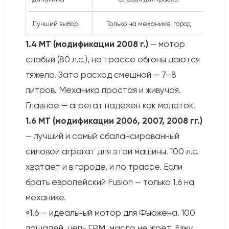
Лучший выбор
Только на механике, город
1.6
1.4 MT (модификации 2008 г.)
— мотор
слабый (80 л.с.), на трассе обгоны даются
тяжело. Зато расход смешной — 7–8
литров. Механика простая и живучая.
Главное — агрегат надёжен как молоток.
1.6 MT (модификации 2006, 2007, 2008 гг.)
— лучший и самый сбалансированный
силовой агрегат для этой машины. 100 л.с.
хватает и в городе, и по трассе. Если
брать европейский Fusion — только 1.6 на
механике.
«1.6 — идеальный мотор для Фьюжена. 100
лошадей, цепь ГРМ, масло не жрёт. Езжу