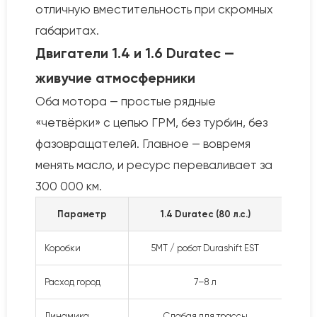
отличную вместительность при скромных
габаритах.
Двигатели 1.4 и 1.6 Duratec —
живучие атмосферники
Оба мотора — простые рядные
«четвёрки» с цепью ГРМ, без турбин, без
фазовращателей. Главное — вовремя
менять масло, и ресурс переваливает за
300 000 км.
Параметр
1.4 Duratec (80 л.с.)
Коробки
5MT / робот Durashift EST
Расход город
7–8 л
Динамика
Слабая для трассы