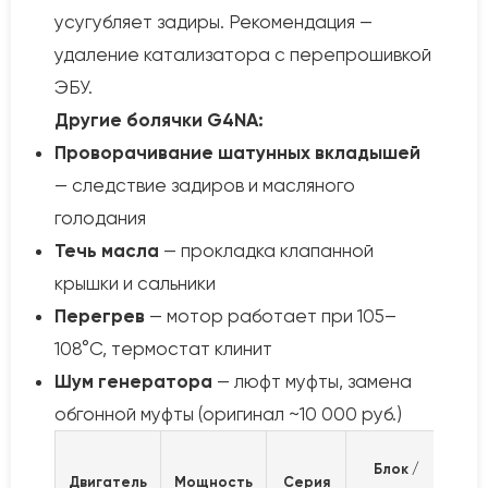
усугубляет задиры. Рекомендация —
удаление катализатора с перепрошивкой
ЭБУ.
Другие болячки G4NA:
Проворачивание шатунных вкладышей
— следствие задиров и масляного
голодания
Течь масла
— прокладка клапанной
крышки и сальники
Перегрев
— мотор работает при 105–
108°C, термостат клинит
Шум генератора
— люфт муфты, замена
обгонной муфты (оригинал ~10 000 руб.)
Блок /
Двигатель
Мощность
Серия
Рес