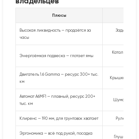
владельцев
Плюсы
Высокая ликвидность — продаётся за
Задиры — мо
часы
Катализатор 1
Энергоёмкая подвеска — глотает ямы
Двигатель 1.6 Gamma — ресурс 300+ тыс.
Крышка багажн
км
Автомат A6MF1 — плавный, ресурс 200+
Шумоизоляция
тыс. км
Клиренс — 190 мм, для грунтовок хватает
Рулевая рей
Эргономика — всё под рукой, посадка
Глушитель — 