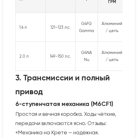
ГРМ
G4FG
Алюминий
30
1.6 л
121–123 л.с.
Gamma
/ цепь
тыс
15
G4NA
Алюминий
2.0 л
149–150 л.с.
20
Nu
/ цепь
тыс
3. Трансмиссии и полный
привод
6-ступенчатая механика (M6CF1)
Простая и вечная коробка. Ходы чёткие,
передачи включаются ясно. Отзывы:
«Механика на Крете — надёжная.