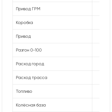
Привод ГРМ
Коробка
6
Привод
Разгон 0-100
Расход город
Расход трасса
Топливо
Колёсная база