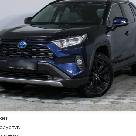
кет.
осуслуги.