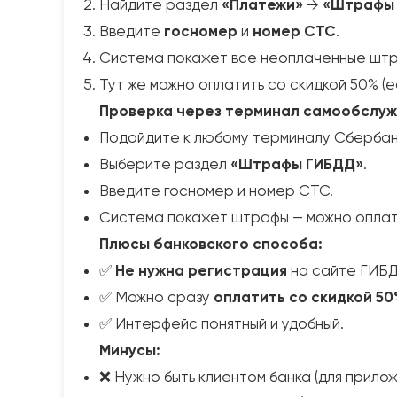
Найдите раздел
«Платежи»
→
«Штрафы
Введите
госномер
и
номер СТС
.
Система покажет все неоплаченные шт
Тут же можно оплатить со скидкой 50% (е
Проверка через терминал самообслужи
Подойдите к любому терминалу Сбербанк
Выберите раздел
«Штрафы ГИБДД»
.
Введите госномер и номер СТС.
Система покажет штрафы — можно оплати
Плюсы банковского способа:
✅
Не нужна регистрация
на сайте ГИБ
✅ Можно сразу
оплатить со скидкой 5
✅ Интерфейс понятный и удобный.
Минусы:
❌ Нужно быть клиентом банка (для прилож