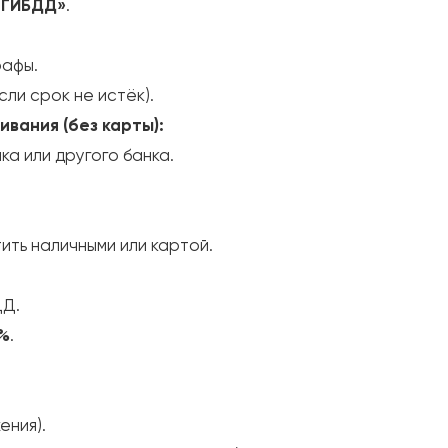
 ГИБДД»
.
рафы.
сли срок не истёк).
вания (без карты):
а или другого банка.
ть наличными или картой.
ДД.
0%
.
ения).