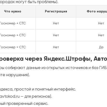
городах могут быть проблемы).
Что нужно
Регистрация
Фото нару
Госномер + СТС
Нет
Нет
Госномер + СТС
Нет
Нет
Госномер + СТС
Нет
Да
Проверка через Яндекс.Штрафы, Авт
ы собирают данные из открытых источников и баз ГИ
ите нарушения).
 Яндекса, простой и понятный интерфейс.
avtokod.ru — для регионов).
тарый проверенный сервис.