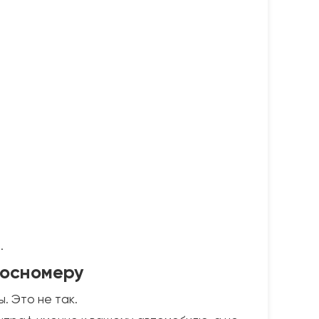
.
госномеру
. Это не так.