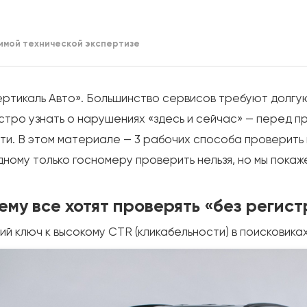
имой технической экспертизе
ртикаль Авто». Большинство сервисов требуют долгу
стро узнать о нарушениях «здесь и сейчас» — перед п
сти. В этом материале — 3 рабочих способа провери
дному только госномеру проверить нельзя, но мы покаж
чему все хотят проверять «без регис
й ключ к высокому CTR (кликабельности) в поисковиках