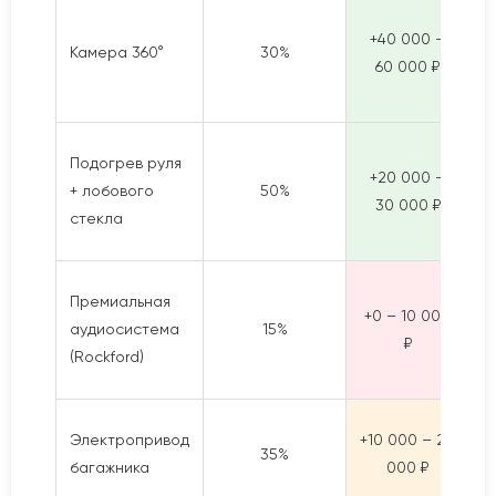
+40 000 –
Камера 360°
30%
60 000 ₽
Подогрев руля
+20 000 –
+ лобового
50%
30 000 ₽
стекла
Премиальная
+0 – 10 000
аудиосистема
15%
Н
₽
(Rockford)
Электропривод
+10 000 – 20
35%
Н
багажника
000 ₽