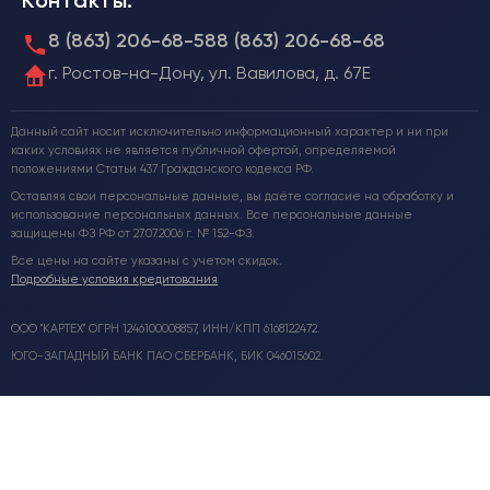
Контакты:
8 (863) 206-68-58
8 (863) 206-68-68
г. Ростов-на-Дону, ул. Вавилова, д. 67Е
Данный сайт носит исключительно информационный характер и ни при
каких условиях не является публичной офертой, определяемой
положениями Статьи 437 Гражданского кодекса РФ.
Оставляя свои персональные данные, вы даёте согласие на обработку и
использование персональных данных. Все персональные данные
защищены ФЗ РФ от 27.07.2006 г. № 152-ФЗ.
Все цены на сайте указаны с учетом скидок.
Подробные условия кредитования
ООО "КАРТЕХ" ОГРН 1246100008857, ИНН/КПП 6168122472.
ЮГО-ЗАПАДНЫЙ БАНК ПАО СБЕРБАНК, БИК 046015602.