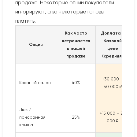
продаже. Некоторые опции покупатели
игнорируют, а за некоторые готовы
платить.
Как часто
Доплата к
В
встречается
базовой
Опция
в нашей
цене
продаже
(средняя)
+30 000 –
Кожаный салон
40%
50 000 ₽
Люк /
+15 000 – 25
панорамная
25%
Н
000 ₽
крыша