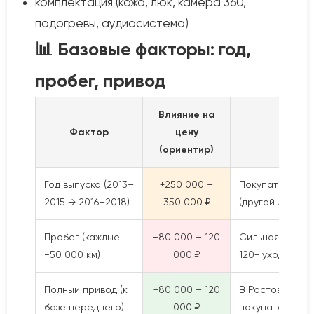
комплектация (кожа, люк, камера 360,
подогревы, аудиосистема)
📊 Базовые факторы: год,
пробег, привод
Влияние на
Фактор
цену
Коммен
(ориентир)
Год выпуска (2013–
+250 000 –
Покупатели до
2015 → 2016–2018)
350 000 ₽
(другой дизайн
Пробег (каждые
−80 000 – 120
Сильная корре
−50 000 км)
000 ₽
120+ уходят со 
Полный привод (к
+80 000 – 120
В Ростове пол
базе переднего)
000 ₽
покупателей да