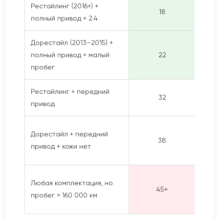
Рестайлинг (2016+) +
Самы
18
полный привод + 2.4
Беру
Дорестайл (2013–2015) +
Цена
полный привод + малый
22
быст
пробег
Рестайлинг + передний
Стоя
32
привод
Поку
Долго
Дорестайл + передний
38
бюдж
привод + кожи нет
огра
Прод
Любая комплектация, но
45+
Поку
пробег > 160 000 км
проб