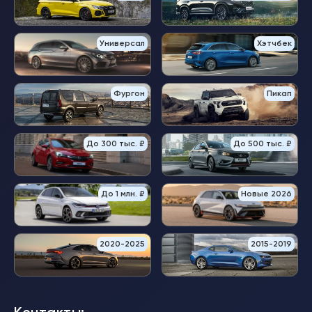
Универсал
Хэтчбек
Фургон
Пикап
До 300 тыс. ₽
До 500 тыс. ₽
До 1 млн. ₽
Новые 2026
2020-2025
2015-2019