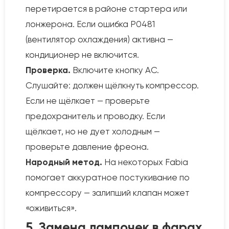
перетирается в районе стартера или
лонжерона. Если ошибка P0481
(вентилятор охлаждения) активна —
кондиционер не включится.
Проверка.
Включите кнопку AC.
Слушайте: должен щёлкнуть компрессор.
Если не щёлкает — проверьте
предохранитель и проводку. Если
щёлкает, но не дует холодным —
проверьте давление фреона.
Народный метод.
На некоторых Fabia
помогает аккуратное постукивание по
компрессору — залипший клапан может
«оживиться».
5. Замена лампочек в фарах