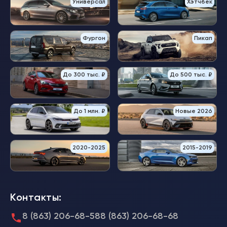
Универсал
Хэтчбек
Фургон
Пикап
До 300 тыс. ₽
До 500 тыс. ₽
До 1 млн. ₽
Новые 2026
2020-2025
2015-2019
Контакты:
8 (863) 206-68-58
8 (863) 206-68-68