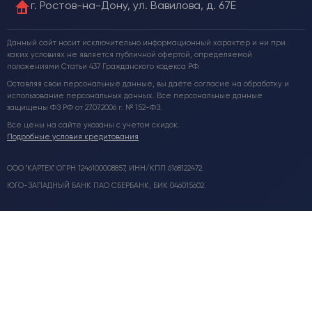
г. Ростов-на-Дону, ул. Вавилова, д. 67Е
Данный сайт носит исключительно информационный характер и ни при
каких условиях не является публичной офертой, определяемой
положениями Статьи 437 Гражданского кодекса РФ.
Оставляя свои персональные данные, вы даёте согласие на обработку и
использование персональных данных. Все персональные данные
защищены ФЗ РФ от 27.07.2006 г. № 152-ФЗ.
Все цены на сайте указаны с учетом скидок.
Подробные условия кредитования
ООО "КАРТЕХ" ОГРН 1246100008857, ИНН/КПП 6168122472.
ЮГО-ЗАПАДНЫЙ БАНК ПАО СБЕРБАНК, БИК 046015602.