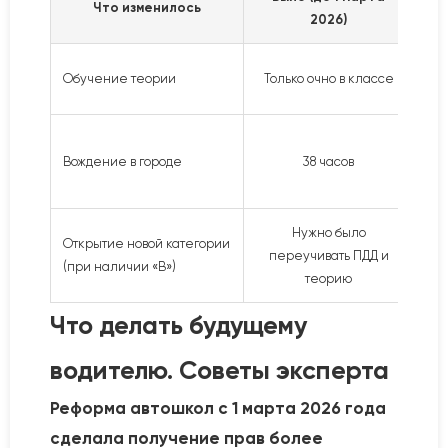
Что изменилось
2026)
Обучение теории
Только очно в классе
(он
Вождение в городе
38 часов
Нужно было
Открытие новой категории
То
переучивать ПДД и
(при наличии «В»)
теорию
Что делать будущему
водителю. Советы эксперта
Реформа автошкол с 1 марта 2026 года
сделала получение прав более