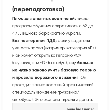
(переподготовка)
Плюс для опытных водителей:
число
программ обучения сократилось с 62 до
47 . Лишнюю бюрократию убрали.
Без повторения ПДД:
если у водителя
уже есть права (например, категория «В»)
и он хочет открыть категорию «С»
(грузовик) или «D» (автобус), ему
больше
не нужно заново учить базовую теорию
и правила дорожного движения
. Он
проходит только короткий практический
спецмодуль (вождение грузовика/
автобуса). Это экономит время и деньги.
Было (до 1 марта
С