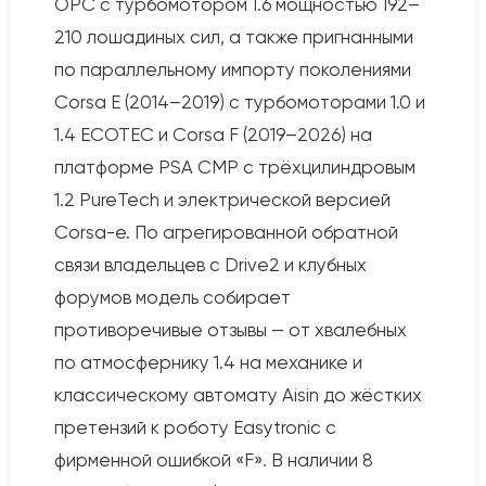
OPC с турбомотором 1.6 мощностью 192–
210 лошадиных сил, а также пригнанными
по параллельному импорту поколениями
Corsa E (2014–2019) с турбомоторами 1.0 и
1.4 ECOTEC и Corsa F (2019–2026) на
платформе PSA CMP с трёхцилиндровым
1.2 PureTech и электрической версией
Corsa-e. По агрегированной обратной
связи владельцев с Drive2 и клубных
форумов модель собирает
противоречивые отзывы — от хвалебных
по атмосфернику 1.4 на механике и
классическому автомату Aisin до жёстких
претензий к роботу Easytronic с
фирменной ошибкой «F». В наличии 8