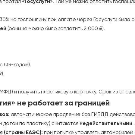
ез портал
«Госуслуги»
. Там же можно оплатить госпошл
а 30% на госпошлину при оплате через Госуслуги была 
лей
(раньше можно было заплатить 2 000 ₽).
с QR-кодом).
).
 МФЦ) и получить пластиковую карточку. Срок изготовл
тия» не работает за границей
ков:
автоматическое продление баз ГИБДД действов
й датой по пластику) считаются
недействительными
.
я (страны ЕАЭС):
при попытке управлять автомобилем 