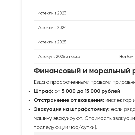
Истекли в 2023
Истекли в 2024
Истекли в 2025
Истекут в 2026 и позже
Нет (ам
Финансовый и моральный р
Езда с просроченными правами приравн
Штраф:
от
5 000 до 15 000 рублей
.
Отстранение от вождения:
инспектор и
Эвакуация на штрафстоянку:
если рядо
машину эвакуируют. Стоимость эвакуаци
последующий час/сутки).