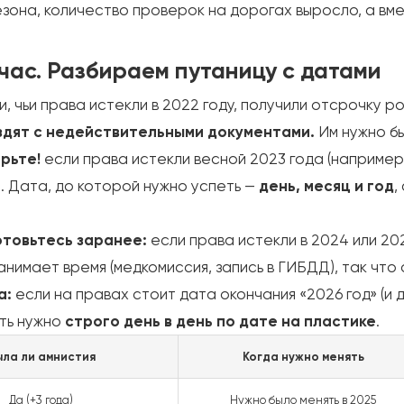
зона, количество проверок на дорогах выросло, а вмес
йчас. Разбираем путаницу с датами
, чьи права истекли в 2022 году, получили отсрочку ро
здят с недействительными документами.
Им нужно бы
рьте!
если права истекли весной 2023 года (например,
. Дата, до которой нужно успеть —
день, месяц и год
,
отовьтесь заранее:
если права истекли в 2024 или 202
анимает время (медкомиссия, запись в ГИБДД), так что 
а:
если на правах стоит дата окончания «2026 год» (и
ять нужно
строго день в день по дате на пластике
.
ыла ли амнистия
Когда нужно менять
Да (+3 года)
Нужно было менять в 2025