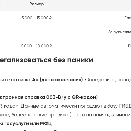
Размер
5 000 – 15 000 ₽
Езд
—
За руль сяд
5 000 – 10 000 ₽
П
егализоваться без паники
рите на пункт
4b (дата окончания)
. Определите, попад
ктронная справка 003-В/у с QR-кодом)
QR-кодом. Данные автоматически попадают в базу ГИБ
ые, более жёсткие правила (тесты на память, внимани
ез Госуслуги или МФЦ