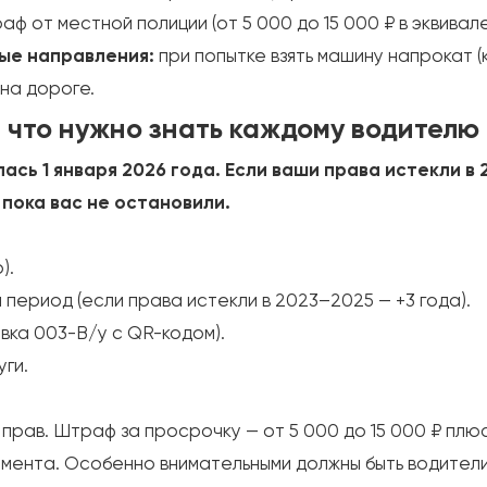
аф от местной полиции (от 5 000 до 15 000 ₽ в эквивал
ные направления:
при попытке взять машину напрокат 
на дороге.
, что нужно знать каждому водителю 
сь 1 января 2026 года. Если ваши права истекли в 
 пока вас не остановили.
).
 период (если права истекли в 2023–2025 — +3 года).
ка 003-В/у с QR-кодом).
уги.
рав. Штраф за просрочку — от 5 000 до 15 000 ₽ плюс 
мента. Особенно внимательными должны быть водители,