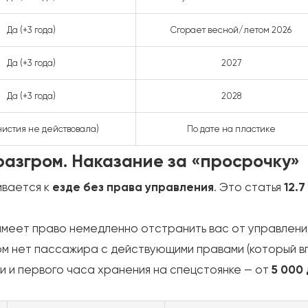
Да (+3 года)
Сгорает весной/летом 2026
Да (+3 года)
2027
Да (+3 года)
2028
нистия не действовала)
По дате на пластике
азгром. Наказание за «просрочку»
ивается к
езде без права управления
. Это статья
12.
меет право немедленно отстранить вас от управлени
м нет пассажира с действующими правами (который вп
и и первого часа хранения на спецстоянке — от
5 000