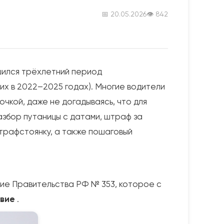
📅 20.05.2026
👁 842
шился трёхлетний период
их в 2022–2025 годах). Многие водители
очкой, даже не догадываясь, что для
азбор путаницы с датами, штраф за
штрафстоянку, а также пошаговый
ние Правительства РФ № 353, которое с
твие
.