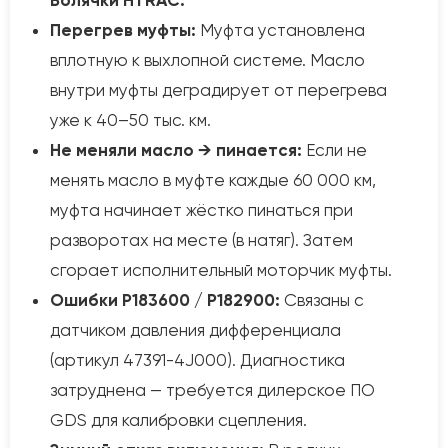
Болячки HTRAC:
Перегрев муфты:
Муфта установлена
вплотную к выхлопной системе. Масло
внутри муфты деградирует от перегрева
уже к 40–50 тыс. км.
Не меняли масло → пинается:
Если не
менять масло в муфте каждые 60 000 км,
муфта начинает жёстко пинаться при
разворотах на месте (в натяг). Затем
сгорает исполнительный моторчик муфты.
Ошибки P183600 / P182900:
Связаны с
датчиком давления дифференциала
(артикул 47391-4J000). Диагностика
затруднена — требуется дилерское ПО
GDS для калибровки сцепления.