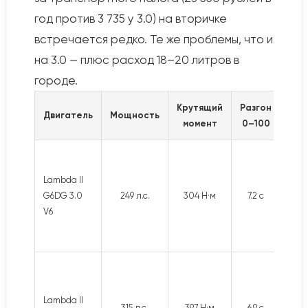
год против 3 735 у 3.0) на вторичке
встречается редко. Те же проблемы, что и
на 3.0 — плюс расход 18–20 литров в
городе.
Крутящий
Разгон
Рас
Двигатель
Мощность
момент
0–100
го
Lambda II
G6DG 3.0
249 л.с.
304 Н·м
7.2 с
15–1
V6
Lambda II
315 л.с.
397 Н·м
6.9 с
18–