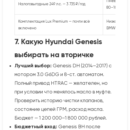
Пневмоподвес
Налоговыгодные 249 л.с. — 3 735 ₽/год
80–100 тыс. 
Комплектация Lux Premium — почти всё
Низкая ликв
включено
BMW/Audi
7. Какую Hyundai Genesis
выбирать на вторичке
Лучший выбор:
Genesis DH (2014–2017) с
мотором 3.0 G6DG и 8-ст. автоматом.
Полный привод HTRAC — желателен, но
при условии что менялось масло в муфте.
Проверить историю чистки клапанов,
состояние цепей ГРМ, расход масла.
Бюджет — 1 200 000–1 800 000 рублей.
Бюджетный вход:
Genesis BH после