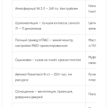
Нагар на кла
Атмосферный V6 3.0 — 249 л.с. без турбоям
(чистка 40+ т
Шумоизоляция — лучшая в классе, Lexicon
Цепи ГРМ — р
7.1 — 17 динамиков
замена 120–1
Полный привод HTRAC — зимой монстр,
Масложор от 
настройка RWD-ориентированная
л/1000 км
Муфта HTRAC
Оцинковка — кузов не гниёт, краска толстая
своевремен
Автомат Powertech 8-ст — 250+ тыс. км
Рулевая рейк
ресурса
пластиковая
Оснащение — вентиляция, проекция,
Панорама — 
доводчики дверей