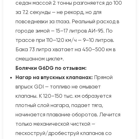
седан массой 2 тонны разгоняется до 100
за 7.2 секунды — не рекорд, но для
повседневки за глаза. Реальный расход в
городе зимой — 15–17 литров АИ-95. По
трассе при 110–120 км/ч — 9–10 литров.
Бака 73 литра хватает на 450–500 км в
смешанном цикле».
Болячки G6DG по отзывам:
Нагар на впускных клапанах:
Прямой
впрыск GDI — топливо не омывает
клапаны. К 120–150 тыс. км образуется
плотный слой нагара, падает тяга,
начинается плавание оборотов. Лечится
только механической чисткой —
пескоструй/дробеструй клапанов со