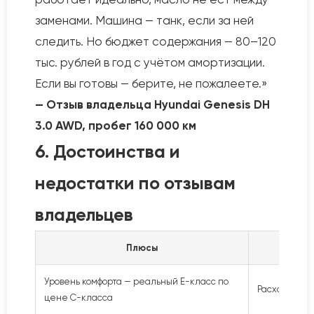
заменами. Машина — танк, если за ней
следить. Но бюджет содержания — 80–120
тыс. рублей в год с учётом амортизации.
Если вы готовы — берите, не пожалеете.»
— Отзыв владельца Hyundai Genesis DH
3.0 AWD, пробег 160 000 км
6. Достоинства и
недостатки по отзывам
владельцев
Плюсы
Уровень комфорта — реальный E-класс по
Расход — 15–
цене C-класса