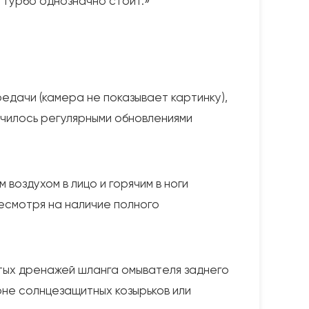
а турбо однозначно стоит.»
едачи (камера не показывает картинку),
Лечилось регулярными обновлениями
воздухом в лицо и горячим в ноги
есмотря на наличие полного
итых дренажей шланга омывателя заднего
оне солнцезащитных козырьков или