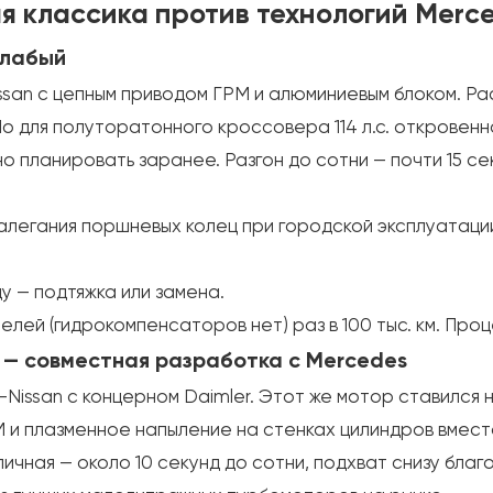
я классика против технологий Merc
 слабый
issan с цепным приводом ГРМ и алюминиевым блоком. Р
Но для полуторатонного кроссовера 114 л.с. откровенн
о планировать заранее. Разгон до сотни — почти 15 се
залегания поршневых колец при городской эксплуатации
у — подтяжка или замена.
лей (гидрокомпенсаторов нет) раз в 100 тыс. км. Про
с.) — совместная разработка с Mercedes
Nissan с концерном Daimler. Этот же мотор ставился 
 и плазменное напыление на стенках цилиндров вместо 
ичная — около 10 секунд до сотни, подхват снизу бла