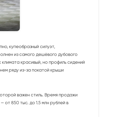
пно, купеобразный силуэт,
полнен из самого дешёвого дубового
к климата красивый, но профиль сидений
нем ряду из-за покатой крыши
которой важен стиль. Время продажи
 от 850 тыс. до 1.5 млн рублей в