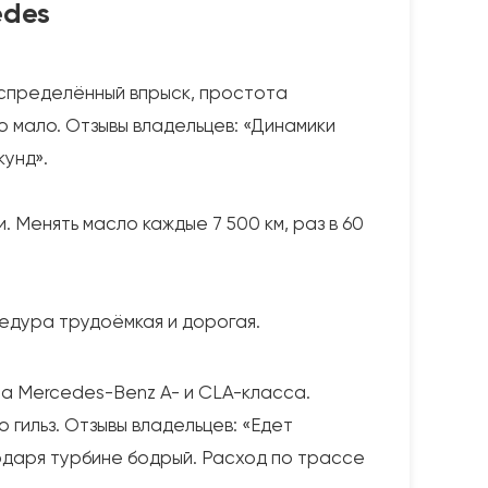
edes
аспределённый впрыск, простота
о мало. Отзывы владельцев: «Динамики
кунд».
. Менять масло каждые 7 500 км, раз в 60
цедура трудоёмкая и дорогая.
на Mercedes-Benz A- и CLA-класса.
гильз. Отзывы владельцев: «Едет
годаря турбине бодрый. Расход по трассе