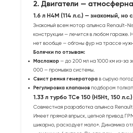
2. Двигатели — атмосферна
1.6 л H4M (114 л.с.) — знакомый, но
Знакомый всем мотор альянса Renault-N
конструкции — лечится в любом гараже. 
нет вообще — обгоны фур на трассе нужн
Болячки по отзывам:
Масложор
— до 200 мл на 1000 км из-за 
000 — промывка системы.
Свист ремня генератора
в сырую погод
Регулировка клапанов
подбором толкате
1.33 л турбо TCe 150 (H5Ht, 150 л.
Совместная разработка альянса Renault-
Имеет прямой впрыск, цепной привод ГРМ
шикарно, расходует мало». Динамика отл