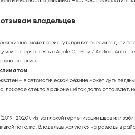
 деньги внешность и динамика — космос. Переплатить з
 отзывам владельцев
ей жизнью: может зависнуть при включении задней пер
 или потерять связь с Apple CarPlay / Android Auto. 
равно остались.
 климатом
ватен — в автоматическом режиме может дуть ледяным 
о, лобовое стекло в районе щёток долго оттаивает, н
(2019–2020). Из-за плохой герметизации швов или заб
ивкой потолка. Владельцы жалуются на разводы в рай