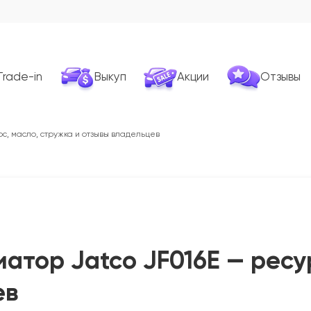
Trade-in
Выкуп
Акции
Отзывы
рс, масло, стружка и отзывы владельцев
иатор Jatco JF016E — ресу
ев