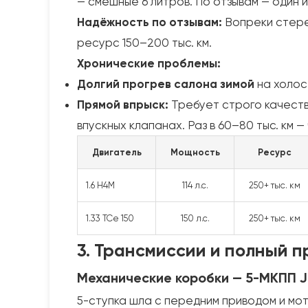
— смешные 6 литров. По отзывам — один 
Надёжность по отзывам:
Вопреки стерео
ресурс 150–200 тыс. км.
Хронические проблемы:
Долгий прогрев салона зимой
на холос
Прямой впрыск:
Требует строго качеств
впускных клапанах. Раз в 60–80 тыс. км —
Двигатель
Мощность
Ресурс
1.6 H4M
114 л.с.
250+ тыс. км
1.33 TCe 150
150 л.с.
250+ тыс. км
3. Трансмиссии и полный п
Механические коробки — 5-МКПП J
5-ступка шла с передним приводом и мот