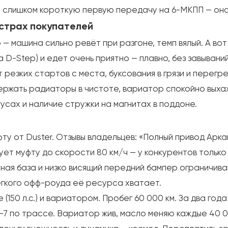
 на слишком короткую первую передачу на 6-МКПП — он
 страх покупателей
 — машина сильно ревёт при разгоне, темп вялый. А вот
D-Step) и едет очень приятно — плавно, без завываний
 резких стартов с места, буксования в грязи и перегре
держать радиаторы в чистоте, вариатор спокойно выхаж
усах и наличие стружки на магнитах в поддоне.
у от Duster. Отзывы владельцев: «Полный привод Аркан
ет муфту до скорости 80 км/ч — у конкурентов только
лёсная база и низко висящий передний бампер огранич
гкого офф-роуда её ресурса хватает.
e (150 л.с.) и вариатором. Пробег 60 000 км. За два го
7 по трассе. Вариатор жив, масло меняю каждые 40 0