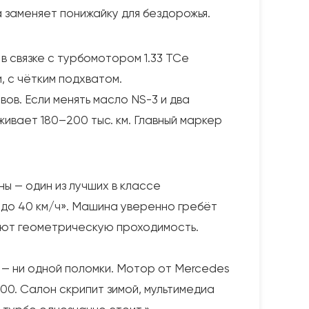
а заменяет понижайку для бездорожья.
 в связке с турбомотором 1.33 TCe
, с чётким подхватом.
вов. Если менять масло NS-3 и два
ивает 180–200 тыс. км. Главный маркер
ы — один из лучших в классе
 до 40 км/ч». Машина уверенно гребёт
ивают геометрическую проходимость.
да — ни одной поломки. Мотор от Mercedes
00. Салон скрипит зимой, мультимедиа