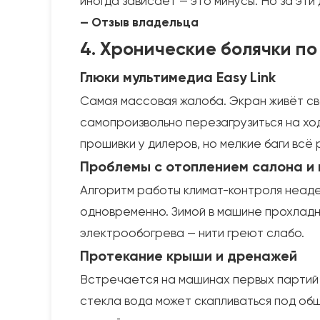
иногда зависает — это минусы. Но за эти
— Отзыв владельца
4. Хронические болячки по
Глюки мультимедиа Easy Link
Самая массовая жалоба. Экран живёт сво
самопроизвольно перезагрузиться на ходу
прошивки у дилеров, но мелкие баги всё 
Проблемы с отоплением салона и
Алгоритм работы климат-контроля неадек
одновременно. Зимой в машине прохладн
электрообогрева — нити греют слабо.
Протекание крыши и дренажей
Встречается на машинах первых партий 
стекла вода может скапливаться под обш