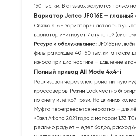
150 тыс. км. В отзывах жалуются только
Вариатор Jatco JF016E — главный
Связка «1.6 + вариатор» настроена уныло
вариатор имитирует 7 ступеней (система 
Ресурс и обслуживание:
JF016E не любит
фильтра каждые 40–50 тыс. км, а также 
износа при диагностике — давление в кон
Полный привод All Mode 4x4-i
Реализован через электромагнитную муфт
кроссоверов. Режим Lock честно блокиру
по снегу и лёгкой грязи. Но длинная ко
Муфта перегревается неохотно — для лё
«Взял Arkana 2021 года с мотором 1.33 TC
реально радует — едет бодро, расход 6–