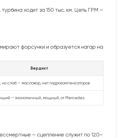
турбина ходит за 150 тыс. км. Цепь ГРМ —
умирают форсунки и образуется нагар на
Вердикт
, но слаб — масложор, нет гидрокомпенсаторов
чший — экономичный, мощный, от Mercedes
 бессмертные — сцепление служит по 120–