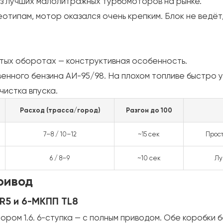
из лучших малолитражных турбомоторов на рынке.
типам, мотор оказался очень крепким. Блок не ведёт, 
тых оборотах — конструктивная особенность.
енного бензина АИ-95/98. На плохом топливе быстро 
 чистка впуска.
Расход (трасса/город)
Разгон до 100
7–8 / 10–12
~15 сек
Прост
6 / 8–9
~10 сек
Лу
ривод
R5 и 6-МКПП TL8
ором 1.6. 6-ступка — с полным приводом. Обе коробки