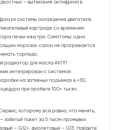
идкостных — вытекание антифриза в
фриз из системы охлаждения двигателя,
силикагелевый картридж со временем
ора печки изнутри. Симптомы: одна
 больших морозах салон не прогревается
нимать торпедо.
ный радиатор для масла АКПП
нник интегрирован с системой
коробки на затяжных подъёмах в +30,
цедура при пробеге 100+ тысяч.
ервис, которому всё равно, что менять,
 забитый пакет за 5 тысяч промывки.
зовый — G12+, фиолетовый — G13. Найдите