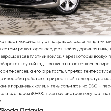
кет даёт максимальную площадь охлаждения при миним
 сотами радиаторов оседает любая дорожная пыль, пух
евращается в плотный войлок, через который воздух п
 оборотах круглый год — машина пытается компенсиро
 сам перегрев, а его скрытость. Стрелка температуры
тор и коробка работают при реальной температуре мас
ание поршневых колец и течь сальников, на DSG — пер
ально, а через 80-100 тысяч километров получает мот
а.
Skoda Octavia