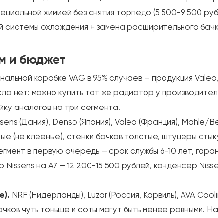
циальной химией без снятия торпедо (5 500-9 500 руб
 системы охлаждения + замена расширительного бачка 
ум и бюджет
альной коробке VAG в 95% случаев — продукция Valeo, 
сла нет: можно купить тот же радиатор у производител
йку аналогов на три сегмента.
sens (Дания), Denso (Япония), Valeo (Франция), Mahle/B
ные (не клееные), стенки бачков толстые, штуцеры ст
гмент в первую очередь — срок службы 6-10 лет, гаран
Nissens на A7 — 12 200-15 500 рублей, конденсер Niss
е).
NRF (Нидерланды), Luzar (Россия, Карвиль), AVA Cool
ачков чуть тоньше и соты могут быть менее ровными. Н