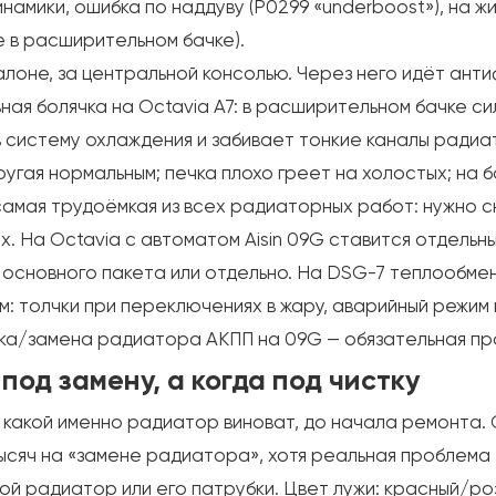
намики, ошибка по наддуву (P0299 «underboost»), на ж
 в расширительном бачке).
лоне, за центральной консолью. Через него идёт анти
ьная болячка на Octavia A7: в расширительном бачке 
 систему охлаждения и забивает тонкие каналы радиат
угая нормальным; печка плохо греет на холостых; на
амая трудоёмкая из всех радиаторных работ: нужно с
х. На Octavia с автоматом Aisin 09G ставится отдель
и основного пакета или отдельно. На DSG-7 теплообме
: толчки при переключениях в жару, аварийный режим 
ка/замена радиатора АКПП на 09G — обязательная про
под замену, а когда под чистку
 какой именно радиатор виноват, до начала ремонта. С
ысяч на «замене радиатора», хотя реальная проблема —
ой радиатор или его патрубки. Цвет лужи: красный/ро