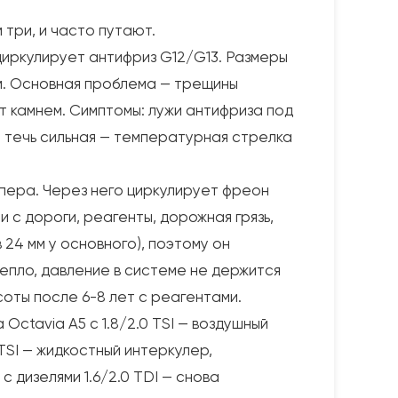
 три, и часто путают.
циркулирует антифриз G12/G13. Размеры
ам. Основная проблема — трещины
т камнем. Симптомы: лужи антифриза под
и течь сильная — температурная стрелка
пера. Через него циркулирует фреон
ни с дороги, реагенты, дорожная грязь,
 24 мм у основного), поэтому он
епло, давление в системе не держится
соты после 6-8 лет с реагентами.
ctavia A5 с 1.8/2.0 TSI — воздушный
TSI — жидкостный интеркулер,
 дизелями 1.6/2.0 TDI — снова