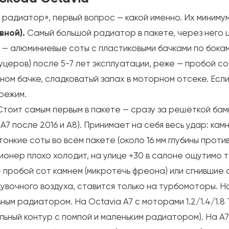
 радиатор», первый вопрос — какой именно. Их минимум
вной).
Самый большой радиатор в пакете, через него 
л — алюминиевые соты с пластиковыми бачками по бок
уцеров) после 5-7 лет эксплуатации, реже — пробой со
ом бачке, сладковатый запах в моторном отсеке. Есл
 режим.
тоит самым первым в пакете — сразу за решёткой бам
а A7 после 2016 и A8). Принимает на себя весь удар: кам
тонкие соты во всём пакете (около 16 мм глубины против
онер плохо холодит, на улице +30 в салоне ощутимо т
 пробой сот камнем (микротечь фреона) или сгнившие 
очного воздуха, ставится только на турбомоторы. На O
ым радиатором. На Octavia A7 с моторами 1.2/1.4/1.8 
ьный контур с помпой и маленьким радиатором). На A7 с