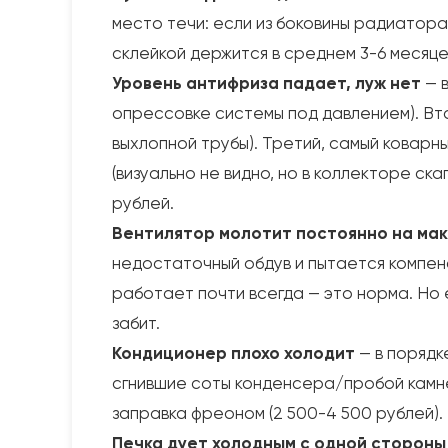
место течи: если из боковины радиатора
склейкой держится в среднем 3-6 месяцев
Уровень антифриза падает, луж нет
— в
опрессовке системы под давлением). Вто
выхлопной трубы). Третий, самый коварны
(визуально не видно, но в коллекторе ск
рублей.
Вентилятор молотит постоянно на ма
недостаточный обдув и пытается компен
работает почти всегда — это норма. Но е
забит.
Кондиционер плохо холодит
— в порядк
сгнившие соты конденсера/пробой камнем
заправка фреоном (2 500-4 500 рублей). 
Печка дует холодным с одной стороны