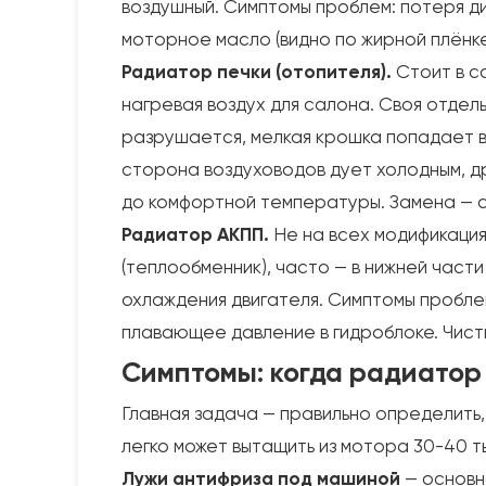
воздушный. Симптомы проблем: потеря ди
моторное масло (видно по жирной плёнке
Радиатор печки (отопителя).
Стоит в са
нагревая воздух для салона. Своя отдел
разрушается, мелкая крошка попадает в
сторона воздуховодов дует холодным, др
до комфортной температуры. Замена — с
Радиатор АКПП.
Не на всех модификация
(теплообменник), часто — в нижней част
охлаждения двигателя. Симптомы проблем
плавающее давление в гидроблоке. Чист
Симптомы: когда радиатор 
Главная задача — правильно определить,
легко может вытащить из мотора 30-40 т
Лужи антифриза под машиной
— основн