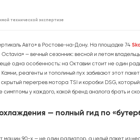
имой технической экспертизе
ртикаль Авто» в Ростове-на-Дону. На площадке 74
Sk
 Octavia» — вечный сезонник: весной и летом владельц
 ещё одна особенность: на Октавии стоит не один рад
 Камни, реагенты и тополиный пух забивают этот пакет
 скрытый перегрев мотора TSI и коробки DSG, который
е симптомы у каждого, какой бренд аналога брать и ск
охлаждения — полный гид по «бутер
 машин 90-х — не один радиатор, а целый пакет из не