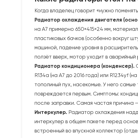
Когда владелец говорит «нужно поменять
Радиатор охлаждения двигателя (осно
на A7 примерно 650×415×24 мм, материа
пластиковых бачков (особенно вокруг шт
машиной, падение уровня в расширительн
ползёт вверх, мотор уходит в аварийный
Радиатор кондиционера (конденсер).
С
R134a (на A7 до 2016 года) или R1234yf (н
тополиный пух, насекомые. У него самые 
повреждается первым. Симптомы: кондици
после заправки. Самая частая причина —
Интеркулер.
Радиатор охлаждения наддув
интеркулер в общем пакете перед основн
встроенный во впускной коллектор (отдел