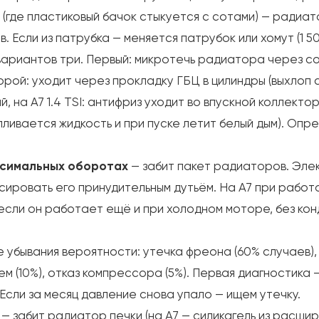
 (где пластиковый бачок стыкуется с сотами) — радиат
. Если из патрубка — меняется патрубок или хомут (1 5
ариантов три. Первый: микротечь радиатора через со
рой: уходит через прокладку ГБЦ в цилиндры (выхлоп с
й, на A7 1.4 TSI: антифриз уходит во впускной коллект
апливается жидкость и при пуске летит белый дым). Опр
ксимальных оборотах
— забит пакет радиаторов. Элек
сировать его принудительным дутьём. На A7 при рабо
сли он работает ещё и при холодном моторе, без кондиц
е убывания вероятности: утечка фреона (60% случаев),
 (10%), отказ компрессора (5%). Первая диагностика 
Если за месяц давление снова упало — ищем утечку.
— забит радиатор печки (на A7 — силикагель из расши