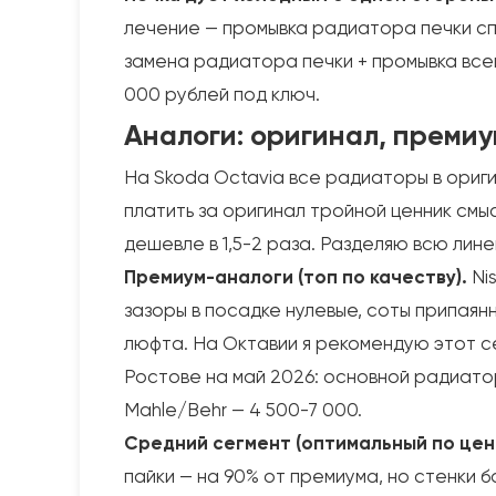
лечение — промывка радиатора печки спе
замена радиатора печки + промывка всей
000 рублей под ключ.
Аналоги: оригинал, преми
На Skoda Octavia все радиаторы в оригин
платить за оригинал тройной ценник смы
дешевле в 1,5-2 раза. Разделяю всю лине
Премиум-аналоги (топ по качеству).
Nis
зазоры в посадке нулевые, соты припаян
люфта. На Октавии я рекомендую этот се
Ростове на май 2026: основной радиатор 
Mahle/Behr — 4 500-7 000.
Средний сегмент (оптимальный по цен
пайки — на 90% от премиума, но стенки б