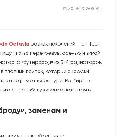
📅 30.05.2026
👁 592
oda Octavia
разных поколений — от Tour
ы ищут из-за перегревов, осенью и зимой
иатор, а «бутерброд» из 3-4 радиаторов,
 в плотный войлок, который снаружи
 кратно режет их ресурс. Разбираю:
олько стоит обслуживание под ключ в
броду», заменам и
скольких теплообменников,