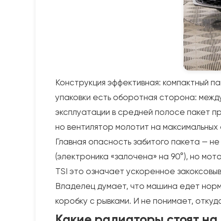
Конструкция эффективная: компактный па
упаковки есть оборотная сторона: между
эксплуатации в средней полосе пакет пр
но вентилятор молотит на максимальных
Главная опасность забитого пакета — не
(электроника «залочена» на 90°), но мо
TSI это означает ускоренное закоксовыв
Владелец думает, что машина едет норм
коробку с рывками. И не понимает, откуд
Какие радиаторы стоят на 