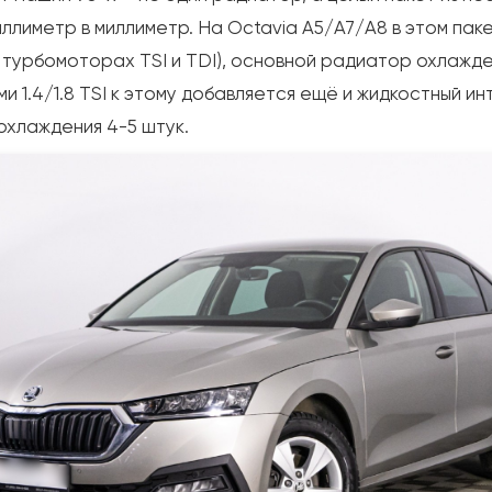
иллиметр в миллиметр. На Octavia A5/A7/A8 в этом па
а турбомоторах TSI и TDI), основной радиатор охлажде
и 1.4/1.8 TSI к этому добавляется ещё и жидкостный и
охлаждения 4-5 штук.