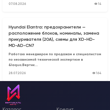
07.08.2026
👁 14
Hyundai Elantra: предохранители —
расположение блоков, номиналы, замена
прикуривателя (20А), схемы для XD-HD-
MD-AD-CN7
Работаю менеджером по продажам и специалистом
по независимой технической экспертизе в
&laquo;Вертик...
28.07.2026
👁 164
Каталог
Кредит