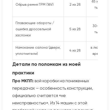
65 и 72
Обрыв ремня ГРМ (16V)
2 из 28
тыс.
Плавающие обороты /
30–70
ошибка дроссельной
5 из 28
тыс.
заслонки
Намокание салона (двери,
в любое
4 из 28
уплотнители)
время
Детали по поломкам из моей
практики
Про МКПП:
вой коробки на пониженных
передачах — особенность конструкции,
официально считается «не
неисправностью». Из 14 машин с этой