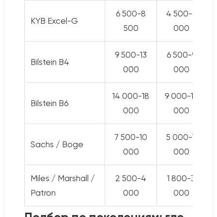
6 500-8
4 500-6
KYB Excel-G
500
000
9 500-13
6 500-9
Bilstein B4
000
000
14 000-18
9 000-12
Bilstein B6
000
000
7 500-10
5 000-7
Sachs / Boge
000
000
Miles / Marshall /
2 500-4
1 800-3
8
Patron
000
000