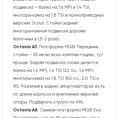
подвеска — балка на 1.6 MPI и 1.4 TSI,
многорычажка на 1.8 TSI и полноприводных
версиях Scout. Стойки задней
многорычажной подвески дороже
балочных в 1,5-2 раза.
Octavia A7.
Платформа MQB. Передние
стойки — 55 мм во всех комплектациях, тут
проще. Задняя подвеска снова делится:
балка на 1.4 MPI, 1.4 TSI 122 л.с., 1.6 MPI;
многорычажка на 1.8 TSI 180 л.с., 2.0 TSI и
RS. Различия в задних амортизаторах есть
по длине корпуса и креплению верхней
опоры. Подбирать строго по VIN.
Octavia A8.
Свежая платформа MQB Evo.
По стойкам — те же 55 мм спереди, что и