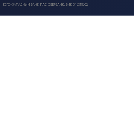
ЮГО-ЗАПАДНЫЙ БАНК ПАО СБЕРБАНК, БИК 046015602.