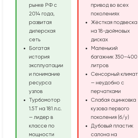
рынке РФ с
привод во всех
2014 года,
поколениях
развитая
Жёсткая подвеска
дилерская
на 18-дюймовых
сеть
дисках
Богатая
Маленький
история
багажник 350–400
эксплуатации
литров
и понимание
Сенсорный климат
ресурса
— неудобно с
узлов
перчатками
Турбомотор
Слабая оцинковка
1.5T на 181 л.с.
кузова первого
— лидер в
поколения (б/у)
классе по
Дубовый пластик
мощности
салона на