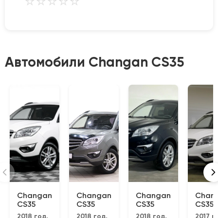
⭐
⭐
⭐
⭐
⭐
Автомобили Changan CS35
Changan
Changan
Changan
Chan
CS35
CS35
CS35
CS35
2018 год,
2018 год,
2018 год,
2017 г