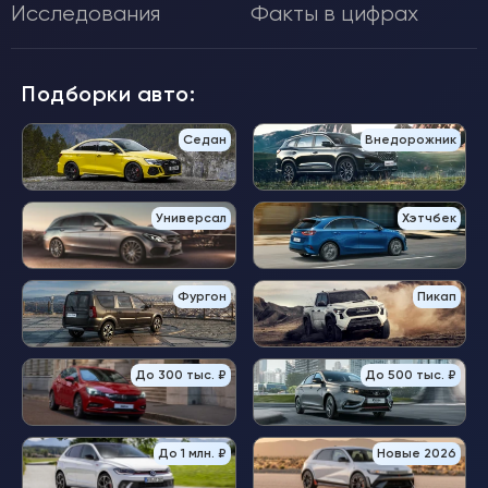
Исследования
Факты в цифрах
Подборки авто:
Седан
Внедорожник
Универсал
Хэтчбек
Фургон
Пикап
До 300 тыс. ₽
До 500 тыс. ₽
До 1 млн. ₽
Новые 2026