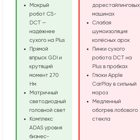
Мокрый
дорестайлинговых
робот CS-
машинах
DCT —
Слабая
надёжнее
шумоизоляция
сухого на Plus
колёсных арок
Прямой
Пинки сухого
впрыск GDI и
робота DCT на
крутящий
Plus в пробках
момент 270
Глюки Apple
Нм
CarPlay в сильный
Матричный
мороз
светодиодный
Медленный
головной свет
обогрев лобового
Комплекс
стекла
ADAS уровня
бизнес-