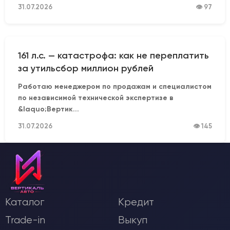
31.07.2026
👁 97
161 л.с. — катастрофа: как не переплатить
за утильсбор миллион рублей
Работаю менеджером по продажам и специалистом
по независимой технической экспертизе в
&laquo;Вертик...
31.07.2026
👁 145
Каталог
Кредит
Trade-in
Выкуп