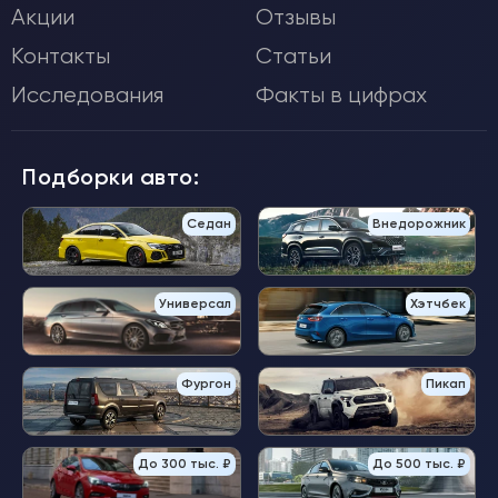
Акции
Отзывы
Контакты
Статьи
Исследования
Факты в цифрах
Подборки авто:
Седан
Внедорожник
Универсал
Хэтчбек
Фургон
Пикап
До 300 тыс. ₽
До 500 тыс. ₽