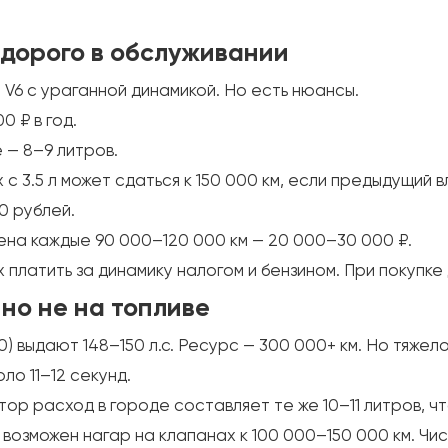
о дорого в обслуживании
 V6 с ураганной динамикой. Но есть нюансы.
0 ₽ в год.
 — 8–9 литров.
с 3.5 л может сдаться к 150 000 км, если предыдущий 
0 рублей.
мена каждые 90 000–120 000 км — 20 000–30 000 ₽.
ых платить за динамику налогом и бензином. При покупк
 но не на топливе
70) выдают 148–150 л.с. Ресурс — 300 000+ км. Но тяже
ло 11–12 секунд.
ор расход в городе составляет те же 10–11 литров, что
 возможен нагар на клапанах к 100 000–150 000 км. Чис