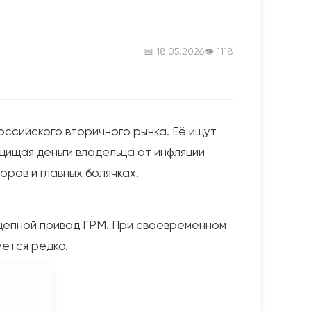
📅 18.05.2026
👁 1118
оссийского вторичного рынка. Её ищут
ащищая деньги владельца от инфляции
ров и главных болячках.
, цепной привод ГРМ. При своевременном
уется редко.