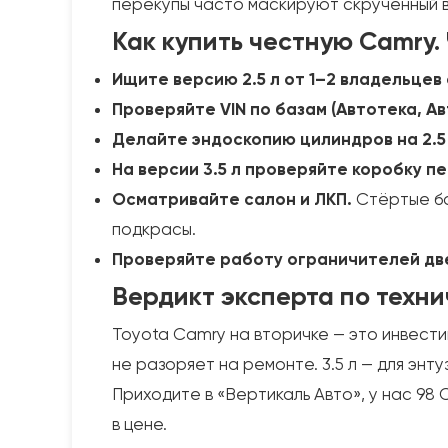
перекупы часто маскируют скрученный в
Как купить честную Camry.
Ищите версию 2.5 л от 1–2 владельцев
Проверяйте VIN по базам (Автотека, Ав
Делайте эндоскопию цилиндров на 2.5 и
На версии 3.5 л проверяйте коробку п
Осматривайте салон и ЛКП.
Стёртые бо
подкрасы.
Проверяйте работу ограничителей дв
Вердикт эксперта по техни
Toyota Camry на вторичке — это инвестици
не разоряет на ремонте. 3.5 л — для энт
Приходите в «Вертикаль Авто», у нас 98 
в цене.