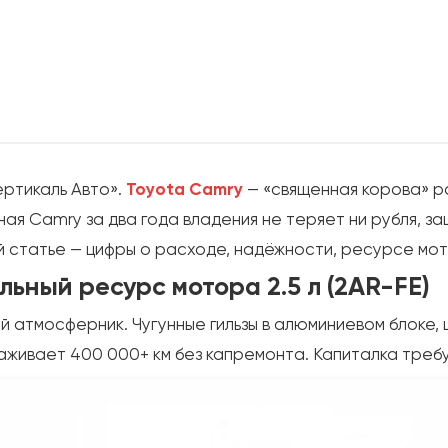
ртикаль Авто».
Toyota Camry
— «священная корова» р
ная Camry за два года владения не теряет ни рубля, з
й статье — цифры о расходе, надёжности, ресурсе мото
льный ресурс мотора 2.5 л (2AR-FE)
ный атмосферник. Чугунные гильзы в алюминиевом блоке
ыхаживает 400 000+ км без капремонта. Капиталка треб