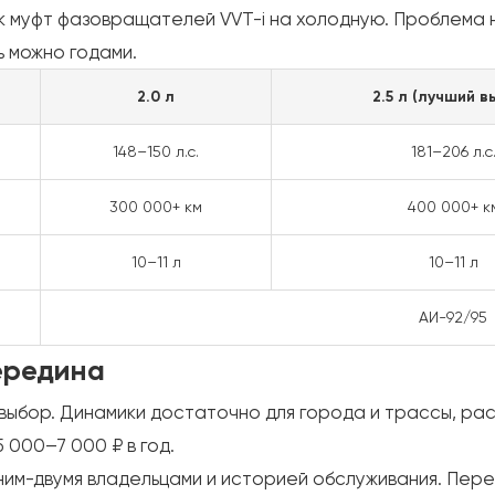
к муфт фазовращателей VVT-i на холодную. Проблема 
ь можно годами.
2.0 л
2.5 л (лучший в
148–150 л.с.
181–206 л.с
300 000+ км
400 000+ к
10–11 л
10–11 л
АИ-92/95
середина
 выбор. Динамики достаточно для города и трассы, ра
 000–7 000 ₽ в год.
ним-двумя владельцами и историей обслуживания. Пер