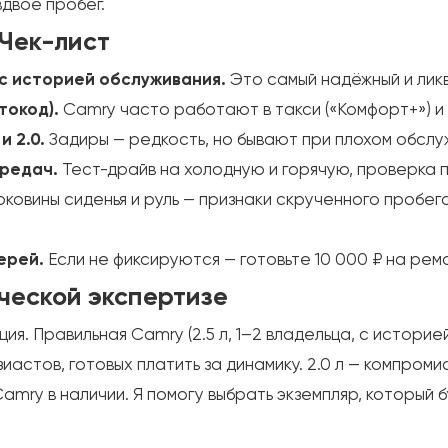
двое пробег.
 Чек-лист
 с историей обслуживания.
Это самый надёжный и лик
токод).
Camry часто работают в такси («Комфорт+») и
 2.0.
Задиры — редкость, но бывают при плохом обслу
ередач.
Тест-драйв на холодную и горячую, проверка п
ковины сиденья и руль — признаки скрученного пробега
ерей.
Если не фиксируются — готовьте 10 000 ₽ на рем
ческой экспертизе
я. Правильная Camry (2.5 л, 1–2 владельца, с историей
узиастов, готовых платить за динамику. 2.0 л — компром
Camry в наличии. Я помогу выбрать экземпляр, который