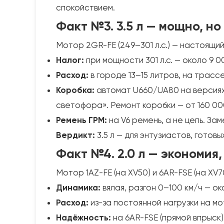
спокойствием.
Факт №3. 3.5 л — мощно, н
Мотор 2GR-FE (249–301 л.с.) — настоящий
Налог:
при мощности 301 л.с. — около 9 00
Расход:
в городе 13–15 литров, на трассе
Коробка:
автомат U660/UA80 на версиях 
светофора». Ремонт коробки — от 160 00
Ремень ГРМ:
на V6 ремень, а не цепь. За
Вердикт:
3.5 л — для энтузиастов, готов
Факт №4. 2.0 л — экономия,
Мотор 1AZ-FE (на XV50) и 6AR-FSE (на XV
Динамика:
вялая, разгон 0–100 км/ч — око
Расход:
из-за постоянной нагрузки на мот
Надёжность:
на 6AR-FSE (прямой впрыск)