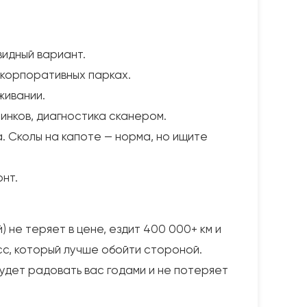
видный вариант.
 корпоративных парках.
живании.
инков, диагностика сканером.
. Сколы на капоте — норма, но ищите
онт.
) не теряет в цене, ездит 400 000+ км и
исс, который лучше обойти стороной.
 будет радовать вас годами и не потеряет