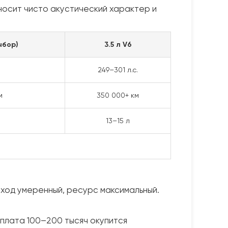
носит чисто акустический характер и
ыбор)
3.5 л V6
.
249–301 л.с.
м
350 000+ км
13–15 л
сход умеренный, ресурс максимальный.
еплата 100–200 тысяч окупится