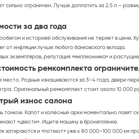
т сильно ограничен. Лучше доплатить за 2.5 л — разни
мости за два года
бегом и историей обслуживания не теряет в цене. Купи
нег от инфляции лучше любого банковского вклада.
вых экземпляров, репутация «миллионника» и растущие
 стоимость ремкомплекта ограничит
 место. Родные изнашиваются за 3–4 года, двери пер
етра. Оригинальный ремкомплект стоит около 10 000 р
стрый износ салона
тонкое. Капот и колёсные арки моментально ловят ск
инают «цвести». Ищите машину в бронеплёнке.
ля затираются и «потеют» уже к 80 000–100 000 км пр