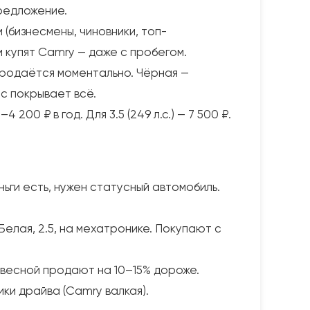
предложение.
(бизнесмены, чиновники, топ-
 купят Camry — даже с пробегом.
продаётся моментально. Чёрная —
с покрывает всё.
 200 ₽ в год. Для 3.5 (249 л.с.) — 7 500 ₽.
ьги есть, нужен статусный автомобиль.
елая, 2.5, на мехатронике. Покупают с
, весной продают на 10–15% дороже.
ики драйва (Camry валкая).