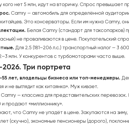
у кого нет 5 млн, идут на вторичку. Спрос превышает 
рос.
Camry — автомобиль для определённой аудитории 
итайцев. Это консерваторы. Если им нужна Camry, они
плектации.
Белая Camry (стандарт для таксопарков) 
расный) не проваливаются в цене. Покупательский спро
атные.
Для 2.5 (181–206 л.с.) транспортный налог — 3 600–4
2–3 млн. У конкурентов с турбомоторами часто выше.
–2026. Три портрета
55 лет, владельцы бизнеса или топ-менеджеры.
Ден
 и не выглядит как китаянка». Муж кивает.
Camry — классика для представительских перевозок. Б
0 и продают «миллионнику».
ают, что Camry не упадёт в цене. Закупаются на зиму
лет (скучно), экономные пенсионеры (дорого), поклонн