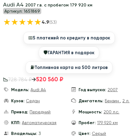
Audi A4
2007 г.в. с пробегом 179 920 км
Артикул:
1651869
★
★
★
★
★
4.9
(53)
📅
5 платежей по кредиту в подарок
🛡
ГАРАНТИЯ в подарок
⛽️
Топливная карта на 500 литров
520 560 ₽
→
728 784 ₽
📉
Модель:
Audi A4
Год выпуска:
2007
Кузов:
Седан
Двигатель:
Бензин
,
2 л.
Привод:
Передний
Мощность:
200 л.с.
КПП:
Автоматическая
Пробег:
179 920 км
Владельцы:
3
Цвет:
Серый