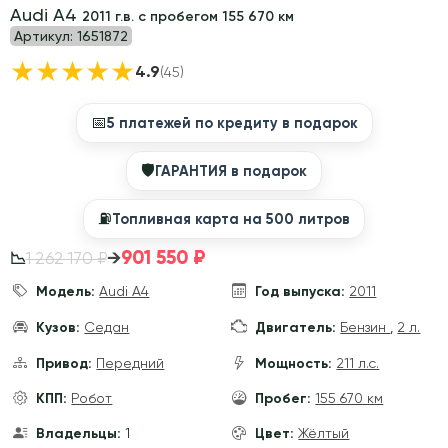
Audi A4
2011 г.в. с пробегом 155 670 км
Артикул:
1651872
★
★
★
★
★
4.9
(45)
📅
5 платежей по кредиту в подарок
🛡
ГАРАНТИЯ в подарок
⛽️
Топливная карта на 500 литров
901 550 ₽
→
1 262 170 ₽
📉
Модель:
Audi A4
Год выпуска:
2011
Кузов:
Седан
Двигатель:
Бензин
,
2 л.
Привод:
Передний
Мощность:
211 л.с.
КПП:
Робот
Пробег:
155 670 км
Владельцы:
1
Цвет:
Жёлтый