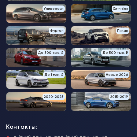
Универсал
Хэтчбек
Фургон
Пикап
До 300 тыс. ₽
До 500 тыс. ₽
До 1 млн. ₽
Новые 2026
2020-2025
2015-2019
Контакты: