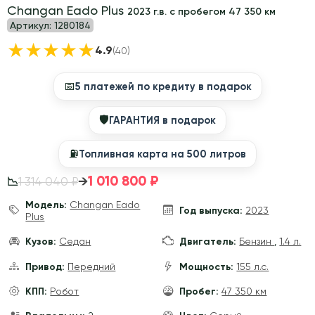
Changan Eado Plus
2023 г.в. с пробегом 47 350 км
Артикул:
1280184
★
★
★
★
★
4.9
(40)
📅
5 платежей по кредиту в подарок
🛡
ГАРАНТИЯ в подарок
⛽️
Топливная карта на 500 литров
1 010 800 ₽
→
1 314 040 ₽
📉
Модель:
Changan Eado
Год выпуска:
2023
Plus
Кузов:
Седан
Двигатель:
Бензин
,
1.4 л.
Привод:
Передний
Мощность:
155 л.с.
КПП:
Робот
Пробег:
47 350 км