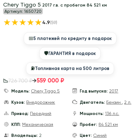
Chery Tiggo 5
2017 г.в. с пробегом 84 521 км
Артикул:
1650720
★
★
★
★
★
4.9
(59)
📅
5 платежей по кредиту в подарок
🛡
ГАРАНТИЯ в подарок
⛽️
Топливная карта на 500 литров
559 000 ₽
→
726 700 ₽
📉
Модель:
Chery Tiggo 5
Год выпуска:
2017
Кузов:
Внедорожник
Двигатель:
Бензин
,
2 л.
Привод:
Передний
Мощность:
136 л.с.
КПП:
Механическая
Пробег:
84 521 км
Владельцы:
2
Цвет:
Синий