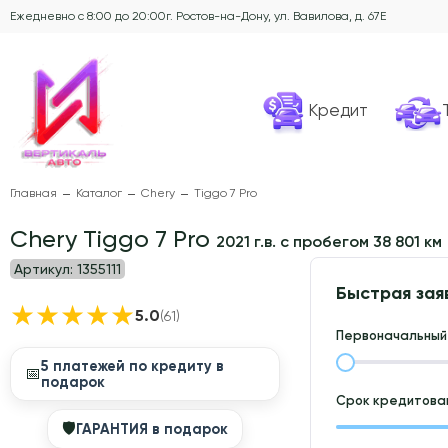
Ежедневно с 8:00 до 20:00
г. Ростов-на-Дону, ул. Вавилова, д. 67Е
Кредит
Главная
Каталог
Chery
Tiggo 7 Pro
Chery Tiggo 7 Pro
2021 г.в. с пробегом 38 801 км
Артикул:
1355111
Быстрая зая
★
★
★
★
★
5.0
(61)
Первоначальный 
5 платежей по кредиту в
📅
подарок
Срок кредитован
🛡
ГАРАНТИЯ в подарок