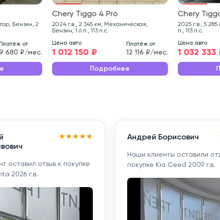
Chery Tiggo 4 Pro
Chery Tigg
2024 г.в., 2 345 км, Механическая,
2025 г.в., 5 285 км, Вариатор, Бензин, 1.6
Бензин, 1.6 л., 113 л.с.
л., 113 л.с.
Цена авто
Цена авто
Платёж от
Платёж от
1 012 150 ₽
1 032 333
9 680 ₽/мес.
12 116 ₽/мес.
е
Подробнее
★
★
★
★
★
й
Андрей Борисович
вович
Наши клиенты оставили отз
т оставил отзыв к покупке
покупке Kia Ceed 2009 г.в.
ta 2026 г.в.