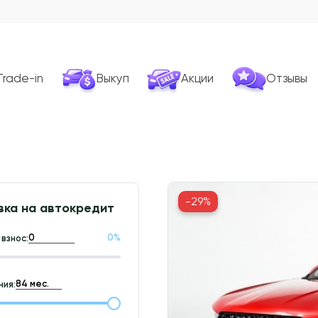
Trade-in
Выкуп
Акции
Отзывы
-29%
вка на автокредит
0
%
взнос:
ия: