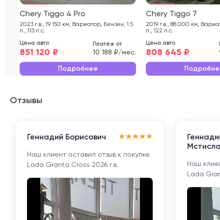
Chery Tiggo 4 Pro
Chery Tiggo 7
2023 г.в., 19 150 км, Вариатор, Бензин, 1.5
2019 г.в., 88 000 км, Вариатор, Бензин, 2
л., 113 л.с.
л., 122 л.с.
Цена авто
Цена авто
Платёж от
851 120 ₽
808 645 ₽
10 188 ₽/мес.
Подробнее
Подробне
Отзывы
★
★
★
★
★
Геннадий Борисович
Геннади
Мстисла
Наш клиент оставил отзыв к покупке
Наш клиен
Lada Granta Cross 2026 г.в.
Lada Gran