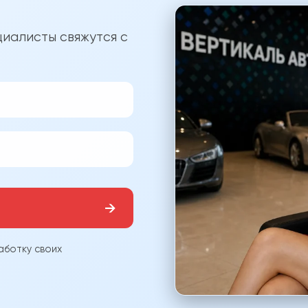
?
иалисты свяжутся с
→
аботку своих