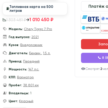
Платёж 
Топливная карта на 500
⛽️
литров
1 010 450 ₽
→
1 303 481 ₽
📉
Модель:
Chery Tiggo 7 Pro
Год выпуска:
2021
Запо
Кузов:
Внедорожник
Двигатель:
Бензин
,
1.5 л.
📞 8 (
Привод:
Передний
Смотрят:
2
че
Мощность:
147 л.с.
КПП:
Вариатор
Пробег:
38 801 км
Владельцы:
1
Цвет:
Красный