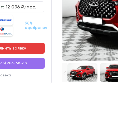
от:
12 096
₽/мес.
98%
одобрения
лнить заявку
863) 206-68-68
ловека