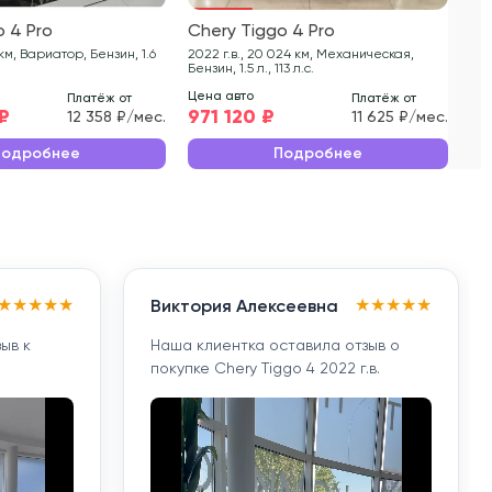
o 4 Pro
Chery Tiggo 4 Pro
Ch
2022 г.в., 20 024 км, Механическая,
2025 г.в., 5 47
Бензин, 1.5 л., 113 л.с.
л., 
Цена авто
Цен
Платёж от
Платёж от
 ₽
971 120 ₽
83
12 358 ₽/мес.
11 625 ₽/мес.
Подробнее
Подробнее
★
★
★
★
★
★
★
★
★
★
Виктория Алексеевна
ыв к
Наша клиентка оставила отзыв о
покупке Chery Tiggo 4 2022 г.в.