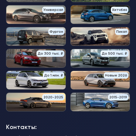
Универсал
Хэтчбек
Фургон
Пикап
До 300 тыс. ₽
До 500 тыс. ₽
До 1 млн. ₽
Новые 2026
2020-2025
2015-2019
Контакты: