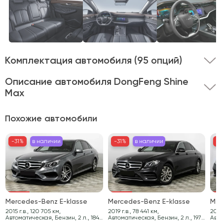
Комплектация автомобиля
(95 опций)
Описание автомобиля DongFeng Shine
Max
Представляем вашему вниманию DongFeng Shine
Похожие автомобили
Max.
Этот автомобиль оснащён кузовом типа седан и
двигателем объёмом 1.5 литра.
-31%
в наличии
-31%
-31%
в наличии
в наличии
-31%
-31
-
Передний привод в сочетании с мощностью 140 л.с.
обеспечивает уверенную динамику и отличную
управляемость на любом дорожном покрытии.
Автомобиль без пробега и представлен в стильном
Mercedes-Benz E-klasse
Mercedes-Benz E-klasse
Me
белом цвете.
2015 г.в., 120 705 км,
2019 г.в., 78 441 км,
2019 г.в.
Автоматическая, Бензин, 2 л., 184
Автоматическая, Бензин, 2 л., 197
Авт