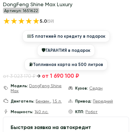
DongFeng Shine Max Luxury
Артикул:
1651622
★
★
★
★
★
5.0
(59)
📅
5 платежей по кредиту в подарок
🛡
ГАРАНТИЯ в подарок
⛽️
Топливная карта на 500 литров
от 1 690 100 ₽
→
от 3 023 170 ₽
Модель:
DongFeng Shine
Кузов:
Седан
Max
Двигатель:
Бензин
,
1.5 л.
Привод:
Передний
Мощность:
140 л.с.
КПП:
Робот
Быстрая заявка на автокредит