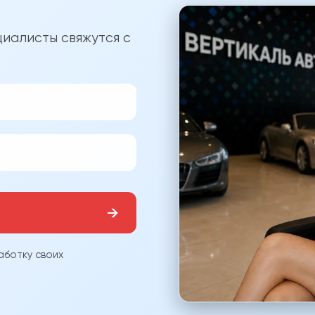
?
иалисты свяжутся с
→
аботку своих