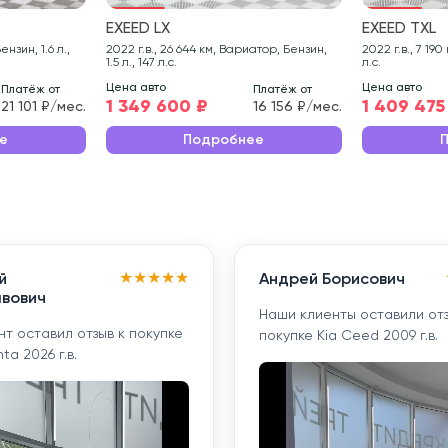
EXEED LX
EXEED TXL
2022 г.в., 26 644 км, Вариатор, Бензин,
2022 г.в., 7 190 км, Робот, Бензин, 2 л., 197
1.5 л., 147 л.с.
л.с.
Цена авто
Цена авто
Платёж от
Платёж от
1 349 600 ₽
1 409 475
21 101 ₽/мес.
16 156 ₽/мес.
е
Подробнее
★
★
★
★
★
й
Андрей Борисович
вович
Наши клиенты оставили отз
т оставил отзыв к покупке
покупке Kia Ceed 2009 г.в.
ta 2026 г.в.