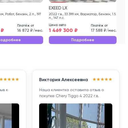
EXEED LX
EX
2022 г.в., 33 399 км, Вариатор, Бензин, 1.5
2022 г.в., 44 99
л., 147 л.с.
186 
Цена авто
Цен
Платёж от
Платёж от
 ₽
1 469 300 ₽
1 
16 872 ₽/мес.
17 588 ₽/мес.
Подробнее
Подробнее
★
★
★
★
★
★
★
★
★
★
Виктория Алексеевна
ыв к
Наша клиентка оставила отзыв о
покупке Chery Tiggo 4 2022 г.в.