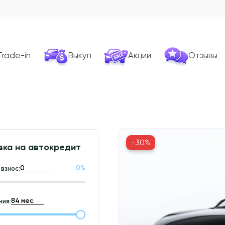
Trade-in
Выкуп
Акции
Отзывы
-30%
вка на автокредит
0
%
взнос:
ия: