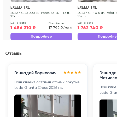
EXEED TXL
EXEED TXL
2022 г.в., 23 000 км, Робот, Бензин, 1.6 л.,
2023 г.в., 14 015 км, Робот, Бензин, 1.6 л.,
186 л.с.
186 л.с.
Цена авто
Цена авто
Платёж от
1 486 310 ₽
1 762 740 ₽
17 792 ₽/мес.
Подробнее
Подробне
Отзывы
★
★
★
★
★
Геннадий Борисович
Геннади
Мстисла
Наш клиент оставил отзыв к покупке
Наш клиен
Lada Granta Cross 2026 г.в.
Lada Gran