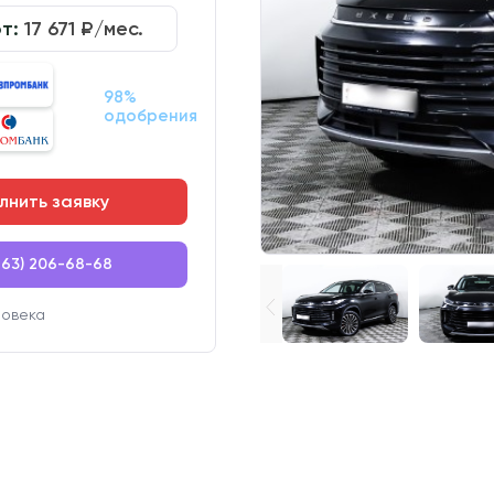
от:
17 671
₽/мес.
98%
одобрения
лнить заявку
863) 206-68-68
ловека