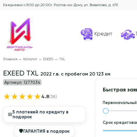
Ежедневно с 8:00 до 20:00
г. Ростов-на-Дону, ул. Вавилова, д. 67Е
Кредит
Главная
Каталог
EXEED
TXL
EXEED TXL
2022 г.в. с пробегом 20 123 км
Артикул:
1277034
Быстрая зая
★
★
★
★
★
4.8
(38)
Первоначальный 
5 платежей по кредиту в
📅
подарок
Срок кредитован
🛡
ГАРАНТИЯ в подарок