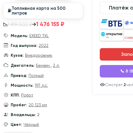
Платёж 
Топливная карта на 500
⛽️
литров
1 476 155 ₽
→
1 919 002 ₽
📉
Модель:
EXEED TXL
Год выпуска:
2022
Запо
Кузов:
Внедорожник
Двигатель:
Бензин
,
2 л.
📞 8 (
Привод:
Полный
Смотрят:
2
че
Мощность:
197 л.с.
КПП:
Робот
Пробег:
20 123 км
Владельцы:
2
Цвет:
Чёрный