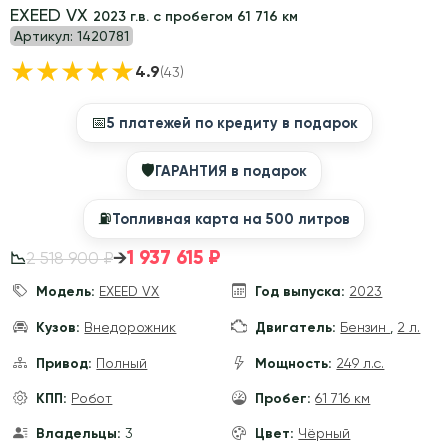
EXEED VX
2023 г.в. с пробегом 61 716 км
Артикул:
1420781
★
★
★
★
★
4.9
(43)
📅
5 платежей по кредиту в подарок
🛡
ГАРАНТИЯ в подарок
⛽️
Топливная карта на 500 литров
1 937 615 ₽
→
2 518 900 ₽
📉
Модель:
EXEED VX
Год выпуска:
2023
Кузов:
Внедорожник
Двигатель:
Бензин
,
2 л.
Привод:
Полный
Мощность:
249 л.с.
КПП:
Робот
Пробег:
61 716 км
Владельцы:
3
Цвет:
Чёрный