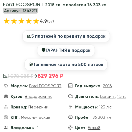
Ford ECOSPORT
2018 г.в. с пробегом 76 303 км
Артикул:
1343211
★
★
★
★
★
4.9
(57)
📅
5 платежей по кредиту в подарок
🛡
ГАРАНТИЯ в подарок
⛽️
Топливная карта на 500 литров
829 296 ₽
→
1 078 085 ₽
📉
Модель:
Ford ECOSPORT
Год выпуска:
2018
Кузов:
Внедорожник
Двигатель:
Бензин
,
1.5 л.
Привод:
Передний
Мощность:
123 л.с.
КПП:
Механическая
Пробег:
76 303 км
Владельцы:
1
Цвет:
Белый