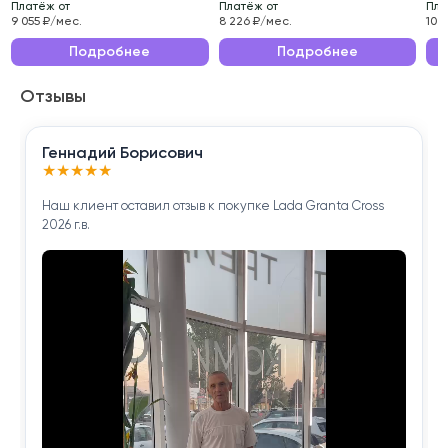
Платёж от
Платёж от
Пла
проверено нашими специалистами.
9 055 ₽/мес.
8 226 ₽/мес.
10 
Эксплуатационные характеристики данного
Подробнее
Подробнее
автомобиля делают его идеальным выбором для
Отзывы
ежедневных поездок по городу и длительных
путешествий.
Геннадий Борисович
Приобретая Ford ECOSPORT 2018 года , вы
★
★
★
★
★
получаете надёжного помощника для решения
Наш клиент оставил отзыв к покупке Lada Granta Cross
повседневных задач.
2026 г.в.