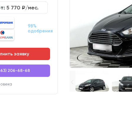
от:
5 770
₽/мес.
98%
одобрения
лнить заявку
863) 206-68-68
ловека