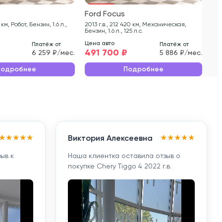
Ford Focus
Fo
2013 г.в., 212 420 км, Механическая,
2015 г.в., 76 704
Бензин, 1.6 л., 125 л.с.
105 
Цена авто
Цен
Платёж от
Платёж от
₽
491 700 ₽
55
6 259 ₽/мес.
5 886 ₽/мес.
Подробнее
Подробнее
★
★
★
★
★
★
★
★
★
★
Виктория Алексеевна
ыв к
Наша клиентка оставила отзыв о
покупке Chery Tiggo 4 2022 г.в.