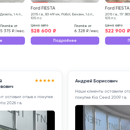
Ford FIESTA
Ford FIESTA
2015 г.в., 83 419 км, Робот, Бензин, 1.6 л.,
2015 г.в., 117 383 км, Робот, Бензин, 1.6 л.,
105 л.с.
105 л.с.
Цена авто
Цена авто
Платёж от
Платёж от
528 600 ₽
522 900 
5 375 ₽/мес.
6 328 ₽/мес.
е
Подробнее
★
★
★
★
★
й
Андрей Борисович
вович
Наши клиенты оставили отз
т оставил отзыв к покупке
покупке Kia Ceed 2009 г.в.
ta 2026 г.в.