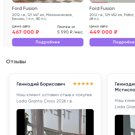
Ford Fusion
Ford Fusion
2012 г.в., 121 447 км, Механическая,
2012 г.в., 129 452 км, Робот, Дизель, 1.4 л.,
Бензин, 1.4 л., 80 л.с.
68 л.с.
Цена авто
Цена авто
Платёж от
467 000 ₽
449 000 ₽
5 590 ₽/мес.
Подробнее
Подробне
Отзывы
★
★
★
★
★
Геннадий Борисович
Геннади
Мстисла
Наш клиент оставил отзыв к покупке
Наш клиен
Lada Granta Cross 2026 г.в.
Lada Gran