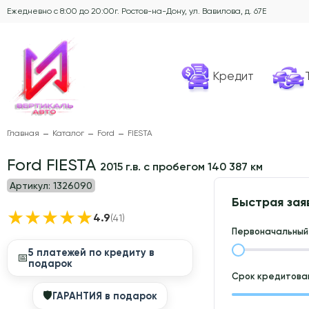
Ежедневно с 8:00 до 20:00
г. Ростов-на-Дону, ул. Вавилова, д. 67Е
Кредит
Главная
Каталог
Ford
FIESTA
Ford FIESTA
2015 г.в. с пробегом 140 387 км
Артикул:
1326090
Быстрая зая
★
★
★
★
★
4.9
(41)
Первоначальный 
5 платежей по кредиту в
📅
подарок
Срок кредитован
🛡
ГАРАНТИЯ в подарок