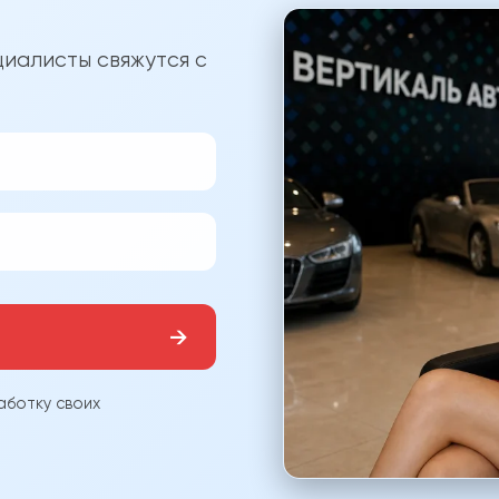
?
иалисты свяжутся с
→
аботку своих