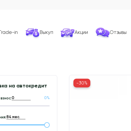
Trade-in
Выкуп
Акции
Отзывы
-30%
вка на автокредит
0
%
взнос:
ия: