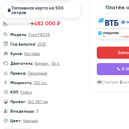
Платёж 
Топливная карта на 500
⛽️
литров
482 000 ₽
→
626 600 ₽
📉
Модель:
Ford FIESTA
Год выпуска:
2015
Запо
Кузов:
Хэтчбек
Двигатель:
Бензин
,
1.6 л.
📞 8 (
Привод:
Передний
Смотрят:
2
че
Мощность:
105 л.с.
КПП:
Робот
Пробег:
140 387 км
Владельцы:
3
Цвет:
Чёрный