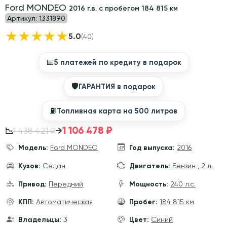
Ford MONDEO
2016 г.в. с пробегом 184 815 км
Артикул:
1331890
★
★
★
★
★
5.0
(40)
📅
5 платежей по кредиту в подарок
🛡
ГАРАНТИЯ в подарок
⛽️
Топливная карта на 500 литров
1 106 478 ₽
→
1 438 421 ₽
📉
Модель:
Ford MONDEO
Год выпуска:
2016
Кузов:
Седан
Двигатель:
Бензин
,
2 л.
Привод:
Передний
Мощность:
240 л.с.
КПП:
Автоматическая
Пробег:
184 815 км
Владельцы:
3
Цвет:
Синий