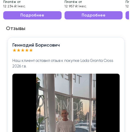
Платёж от
Платёж от
Пла
проверено нашими специалистами.
12 234 ₽/мес.
12 957 ₽/мес.
12 
Эксплуатационные характеристики данного
Подробнее
Подробнее
автомобиля делают его идеальным выбором для
Отзывы
ежедневных поездок по городу и длительных
путешествий.
Геннадий Борисович
Приобретая Geely Atlas Pro 2022 года , вы
★
★
★
★
★
получаете надёжного помощника для решения
Наш клиент оставил отзыв к покупке Lada Granta Cross
повседневных задач.
2026 г.в.