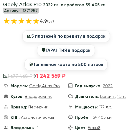
Geely Atlas Pro
2022 г.в. с пробегом 59 405 км
Артикул:
1371957
★
★
★
★
★
4.9
(57)
📅
5 платежей по кредиту в подарок
🛡
ГАРАНТИЯ в подарок
⛽️
Топливная карта на 500 литров
1 242 569 ₽
→
1 677 468 ₽
📉
Модель:
Geely Atlas Pro
Год выпуска:
2022
Кузов:
Внедорожник
Двигатель:
Бензин
,
1.5 л.
Привод:
Передний
Мощность:
177 л.с.
КПП:
Автоматическая
Пробег:
59 405 км
Владельцы:
1
Цвет:
Белый