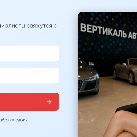
?
иалисты свяжутся с
→
аботку своих