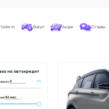
Trade-in
Выкуп
Акции
Отзывы
вка на автокредит
0
%
взнос:
ия: