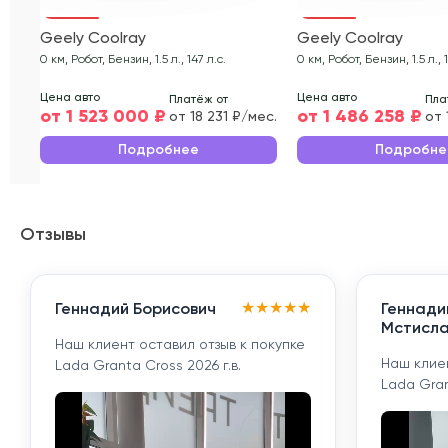
Geely Coolray
Geely Coolray
0 км, Робот, Бензин, 1.5 л., 147 л.с.
0 км, Робот, Бензин, 1.5 л., 1
Цена авто
Цена авто
Платёж от
Пла
от 1 523 000 ₽
от 1 486 258 ₽
от 18 231 ₽/мес.
от 
Подробнее
Подробне
Отзывы
★
★
★
★
★
Геннадий Борисович
Геннади
Мстисла
Наш клиент оставил отзыв к покупке
Наш клиен
Lada Granta Cross 2026 г.в.
Lada Gran