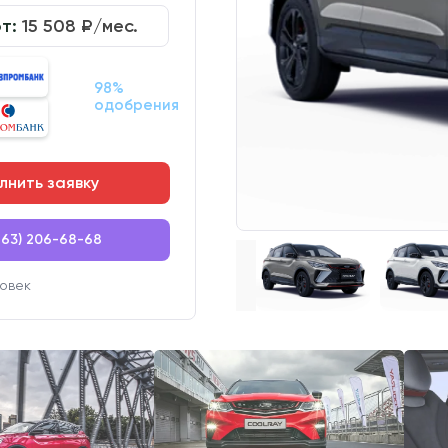
от:
15 508
₽/мес.
98%
одобрения
лнить заявку
863) 206-68-68
овек