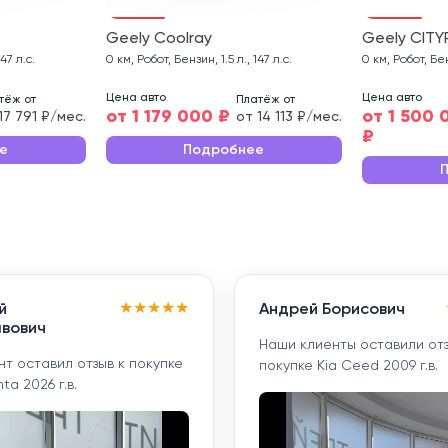
Geely Coolray
Geely CITY
47 л.с.
0 км, Робот, Бензин, 1.5 л., 147 л.с.
0 км, Робот, Бенз
Цена авто
Цена авто
тёж от
Платёж от
от 1 179 000 ₽
от 1 500 
17 791 ₽/мес.
от 14 113 ₽/мес.
₽
е
Подробнее
★
★
★
★
★
й
Андрей Борисович
вович
Наши клиенты оставили отз
т оставил отзыв к покупке
покупке Kia Ceed 2009 г.в.
ta 2026 г.в.