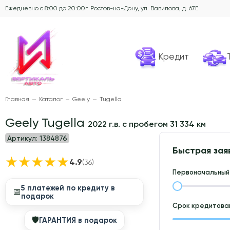
Ежедневно с 8:00 до 20:00
г. Ростов-на-Дону, ул. Вавилова, д. 67Е
Кредит
Главная
Каталог
Geely
Tugella
Geely Tugella
2022 г.в. с пробегом 31 334 км
Артикул:
1384876
Быстрая зая
★
★
★
★
★
4.9
(36)
Первоначальный 
5 платежей по кредиту в
📅
подарок
Срок кредитован
🛡
ГАРАНТИЯ в подарок