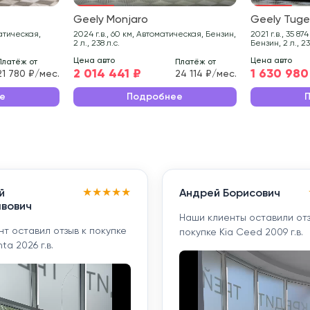
Geely Monjaro
Geely Tuge
2024 г.в., 60 км, Автоматическая, Бензин,
2021 г.в., 35 874 км, Автоматическая,
2 л., 238 л.с.
Бензин, 2 л., 23
Цена авто
Цена авто
Платёж от
Платёж от
2 014 441 ₽
1 630 980
21 780 ₽/мес.
24 114 ₽/мес.
е
Подробнее
★
★
★
★
★
й
Андрей Борисович
вович
Наши клиенты оставили отз
т оставил отзыв к покупке
покупке Kia Ceed 2009 г.в.
ta 2026 г.в.