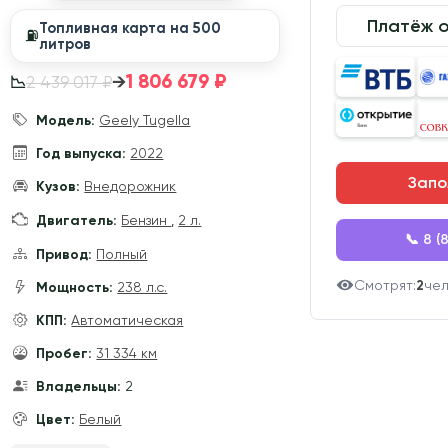
Платёж 
Топливная карта на 500
⛽️
литров
1 806 679 ₽
→
2 439 017 ₽
📉
Модель:
Geely Tugella
Год выпуска:
2022
Запо
Кузов:
Внедорожник
Двигатель:
Бензин
,
2 л.
📞 8 (
Привод:
Полный
Смотрят:
2
че
Мощность:
238 л.с.
КПП:
Автоматическая
Пробег:
31 334 км
Владельцы:
2
Цвет:
Белый