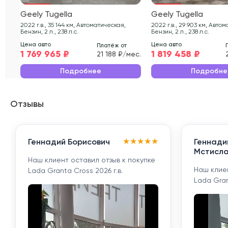
Geely Tugella
Geely Tugella
2022 г.в., 35 144 км, Автоматическая,
2022 г.в., 29 903 км, Автоматическая,
Бензин, 2 л., 238 л.с.
Бензин, 2 л., 238 л.с.
Цена авто
Цена авто
Платёж от
1 769 965 ₽
1 819 458 ₽
21 188 ₽/мес.
Подробнее
Подробне
Отзывы
★
★
★
★
★
Геннадий Борисович
Геннади
Мстисла
Наш клиент оставил отзыв к покупке
Наш клиен
Lada Granta Cross 2026 г.в.
Lada Gran