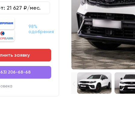
от:
21 627
₽/мес.
98%
одобрения
лнить заявку
863) 206-68-68
ловека