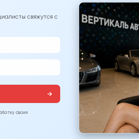
?
иалисты свяжутся с
→
аботку своих