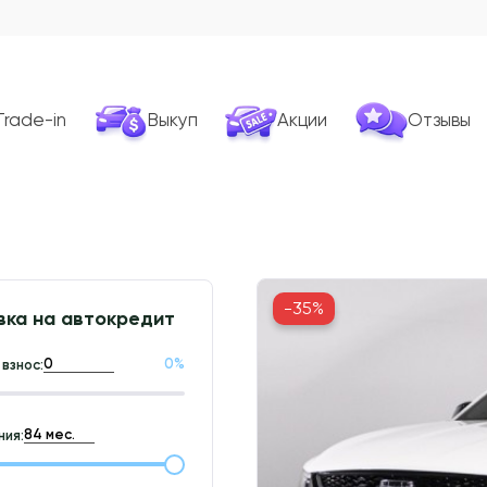
Trade-in
Выкуп
Акции
Отзывы
-35%
вка на автокредит
0
%
взнос:
ия: