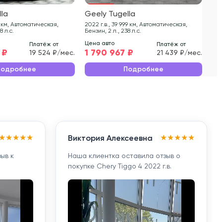
lla
Geely Tugella
Ge
2022 г.в., 39 999 км, Автоматическая,
2023 г.в., 29
8 л.с.
Бензин, 2 л., 238 л.с.
Бен
Цена авто
Цен
Платёж от
Платёж от
 ₽
1 790 967 ₽
2 
19 524 ₽/мес.
21 439 ₽/мес.
Подробнее
Подробнее
★
★
★
★
★
★
★
★
★
★
Виктория Алексеевна
ыв к
Наша клиентка оставила отзыв о
покупке Chery Tiggo 4 2022 г.в.