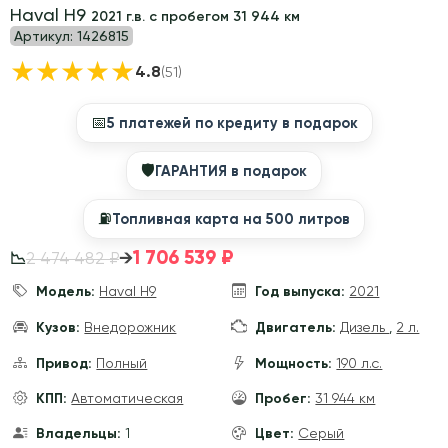
Haval H9
2021 г.в. с пробегом 31 944 км
Артикул:
1426815
★
★
★
★
★
4.8
(51)
📅
5 платежей по кредиту в подарок
🛡
ГАРАНТИЯ в подарок
⛽️
Топливная карта на 500 литров
1 706 539 ₽
→
2 474 482 ₽
📉
Модель:
Haval H9
Год выпуска:
2021
Кузов:
Внедорожник
Двигатель:
Дизель
,
2 л.
Привод:
Полный
Мощность:
190 л.с.
КПП:
Автоматическая
Пробег:
31 944 км
Владельцы:
1
Цвет:
Серый