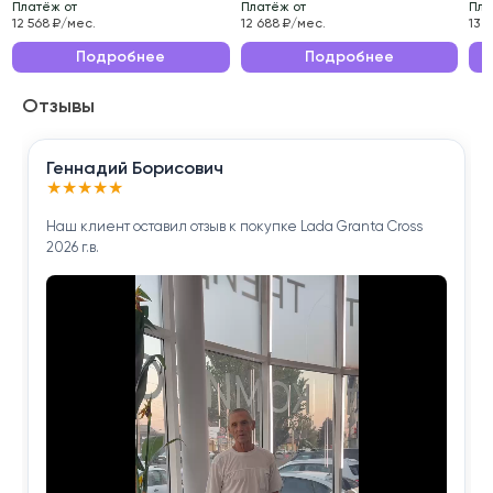
Платёж от
Платёж от
Пла
Эксплуатационные характеристики данного
12 568 ₽/мес.
12 688 ₽/мес.
13 
автомобиля делают его идеальным выбором для
Подробнее
Подробнее
ежедневных поездок по городу и длительных
Отзывы
путешествий.
Приобретая Haval M6 2023 года , вы получаете
Геннадий Борисович
надёжного помощника для решения повседневных
★
★
★
★
★
задач.
Наш клиент оставил отзыв к покупке Lada Granta Cross
2026 г.в.