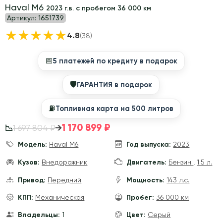
Haval M6
2023 г.в. с пробегом 36 000 км
Артикул:
1651739
★
★
★
★
★
4.8
(38)
📅
5 платежей по кредиту в подарок
🛡
ГАРАНТИЯ в подарок
⛽️
Топливная карта на 500 литров
1 170 899 ₽
→
1 697 804 ₽
📉
Модель:
Haval M6
Год выпуска:
2023
Кузов:
Внедорожник
Двигатель:
Бензин
,
1.5 л.
Привод:
Передний
Мощность:
143 л.с.
КПП:
Механическая
Пробег:
36 000 км
Владельцы:
1
Цвет:
Серый