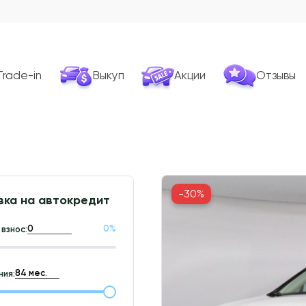
Trade-in
Выкуп
Акции
Отзывы
-30%
вка на автокредит
0
%
взнос:
ия: