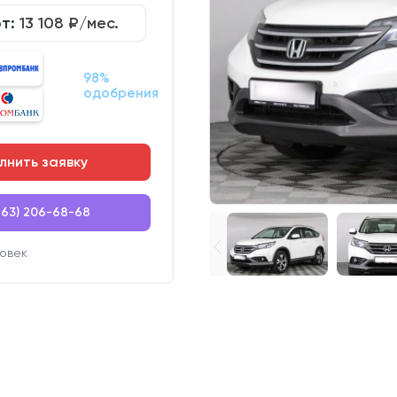
от:
13 108
₽/мес.
98%
одобрения
лнить заявку
863) 206-68-68
овек