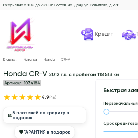
Ежедневно с 8:00 до 20:00
г. Ростов-на-Дону, ул. Вавилова, д. 67Е
Кредит
Главная
Каталог
Honda
CR-V
Honda CR-V
2012 г.в. с пробегом 118 513 км
Артикул:
1034184
Быстрая зая
★
★
★
★
★
4.9
(46)
Первоначальный 
5 платежей по кредиту в
📅
подарок
Срок кредитован
🛡
ГАРАНТИЯ в подарок