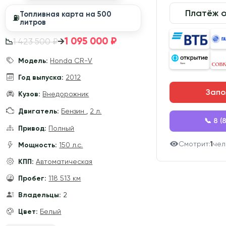
Платёж 
Топливная карта на 500
⛽️
литров
1 095 000 ₽
→
1 423 500 ₽
📉
Модель:
Honda CR-V
Год выпуска:
2012
Запо
Кузов:
Внедорожник
Двигатель:
Бензин
,
2 л.
📞 8 (
Привод:
Полный
Смотрит:
1
чел
Мощность:
150 л.с.
КПП:
Автоматическая
Пробег:
118 513 км
Владельцы:
2
Цвет:
Белый