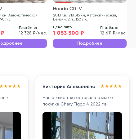
V
Honda CR-V
Ho
2013 г.в., 218 315 км, Автоматическая,
2014 г.в., 369
190 л.с.
Бензин, 2 л., 150 л.с.
Бен
Цена авто
Цен
Платёж от
Платёж от
 ₽
1 053 500 ₽
1 
12 328 ₽/мес.
12 611 ₽/мес.
Подробнее
Подробнее
★
★
★
★
★
★
★
★
★
★
Виктория Алексеевна
ыв к
Наша клиентка оставила отзыв о
покупке Chery Tiggo 4 2022 г.в.