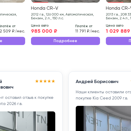
Honda CR-V
Honda CR-
2012 г.в., 126 000 км, Автоматическая,
2013 г.в., 208 331 км, Автоматическая,
Бензин, 2 л., 150 л.с.
Бензин, 2.4 л., 
Цена авто
Цена авто
Платёж от
Платёж от
985 000 ₽
1 029 889
12 509 ₽/мес.
11 791 ₽/мес.
е
Подробнее
★
★
★
★
★
й
Андрей Борисович
вович
Наши клиенты оставили отз
т оставил отзыв к покупке
покупке Kia Ceed 2009 г.в.
ta 2026 г.в.