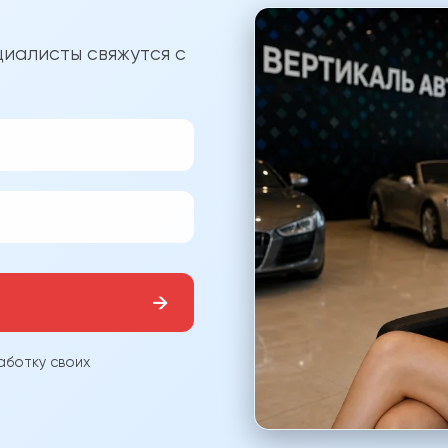
?
иалисты свяжутся с
→
аботку своих