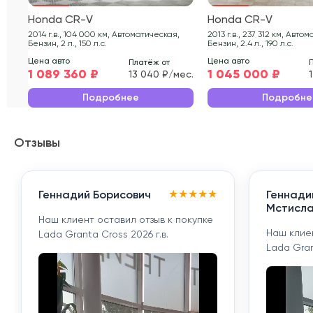
Honda CR-V
Honda CR-V
2014 г.в., 104 000 км, Автоматическая,
2013 г.в., 237 312 км, Автоматическая,
Бензин, 2 л., 150 л.с.
Бензин, 2.4 л., 190 л.с.
Цена авто
Цена авто
Платёж от
1 089 360 ₽
1 045 000 ₽
13 040 ₽/мес.
Подробнее
Подробне
Отзывы
★
★
★
★
★
Геннадий Борисович
Геннади
Мстисла
Наш клиент оставил отзыв к покупке
Наш клиен
Lada Granta Cross 2026 г.в.
Lada Gran