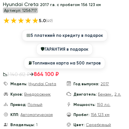
Hyundai Creta
2017 г.в. с пробегом 156 123 км
Артикул:
1256717
★
★
★
★
★
5.0
(49)
📅
5 платежей по кредиту в подарок
🛡
ГАРАНТИЯ в подарок
⛽️
Топливная карта на 500 литров
864 100 ₽
→
1 140 612 ₽
📉
Модель:
Hyundai Creta
Год выпуска:
2017
Кузов:
Внедорожник
Двигатель:
Бензин
,
2 л.
Привод:
Полный
Мощность:
150 л.с.
КПП:
Автоматическая
Пробег:
156 123 км
Владельцы:
1
Цвет:
Серебряный