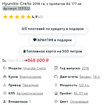
Hyundai Creta
2018 г.в. с пробегом 84 177 км
Артикул:
1331322
★
★
★
★
★
4.9
(45)
📅
5 платежей по кредиту в подарок
🛡
ГАРАНТИЯ в подарок
⛽️
Топливная карта на 500 литров
848 600 ₽
→
1 120 152 ₽
📉
Модель:
Hyundai Creta
Год выпуска:
2018
Кузов:
Внедорожник
Двигатель:
Бензин
,
1.6 л.
Привод:
Передний
Мощность:
123 л.с.
КПП:
Автоматическая
Пробег:
84 177 км
Владельцы:
1
Цвет:
Оранжевый