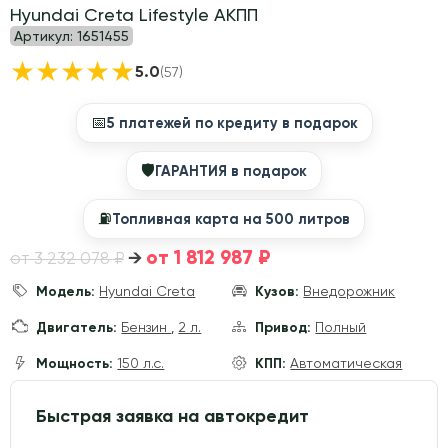
Hyundai Creta Lifestyle АКПП
Артикул:
1651455
★
★
★
★
★
5.0
(57)
📅
5 платежей по кредиту в подарок
🛡
ГАРАНТИЯ в подарок
⛽️
Топливная карта на 500 литров
от 1 812 987 ₽
→
от 3 232 078 ₽
Модель:
Hyundai Creta
Кузов:
Внедорожник
Двигатель:
Бензин
,
2 л.
Привод:
Полный
Мощность:
150 л.с.
КПП:
Автоматическая
Быстрая заявка на автокредит