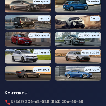
Универсал
Хэтчбек
Фургон
Пикап
До 300 тыс. ₽
До 500 тыс. ₽
До 1 млн. ₽
Новые 2026
2020-2025
2015-2019
Контакты:
8 (863) 206-68-58
8 (863) 206-68-68