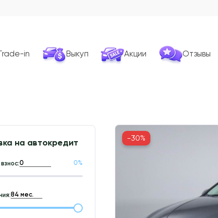
Trade-in
Выкуп
Акции
Отзывы
-30%
вка на автокредит
0
%
взнос:
ия: