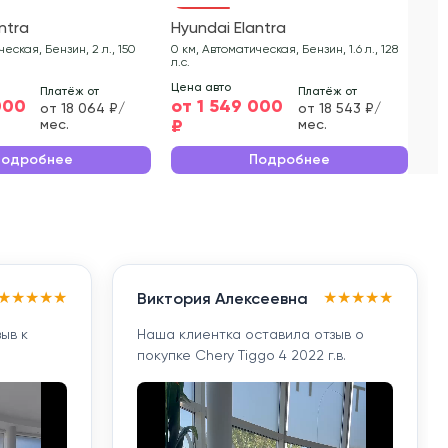
ntra
Hyundai Elantra
Hy
еская, Бензин, 2 л., 150
0 км, Автоматическая, Бензин, 1.6 л., 128
0 к
л.с.
л.с.
Цена авто
Цен
Платёж от
Платёж от
000
от 1 549 000
от
от 18 064 ₽/
от 18 543 ₽/
₽
₽
мес.
мес.
Подробнее
Подробнее
★
★
★
★
★
★
★
★
★
★
Виктория Алексеевна
ыв к
Наша клиентка оставила отзыв о
покупке Chery Tiggo 4 2022 г.в.