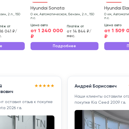
Hyundai Sonata
Hyundai Ela
ин, 2 л., 150
0 км, Автоматическая, Бензин, 2 л., 150
0 км, Автоматич
л.с.
л.с.
Цена авто
Цена авто
тёж от
Платёж от
от 1 240 000
от 1 509 
16 041 ₽/
от 14 844 ₽/
₽
₽
.
мес.
е
Подробнее
★
★
★
★
★
й
Андрей Борисович
вович
Наши клиенты оставили отз
т оставил отзыв к покупке
покупке Kia Ceed 2009 г.в.
ta 2026 г.в.