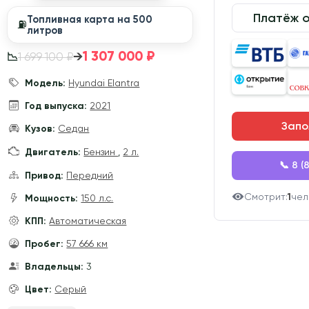
Платёж 
Топливная карта на 500
⛽️
литров
1 307 000 ₽
→
1 699 100 ₽
📉
Модель:
Hyundai Elantra
Год выпуска:
2021
Запо
Кузов:
Седан
Двигатель:
Бензин
,
2 л.
📞 8 (
Привод:
Передний
Смотрит:
1
чел
Мощность:
150 л.с.
КПП:
Автоматическая
Пробег:
57 666 км
Владельцы:
3
Цвет:
Серый