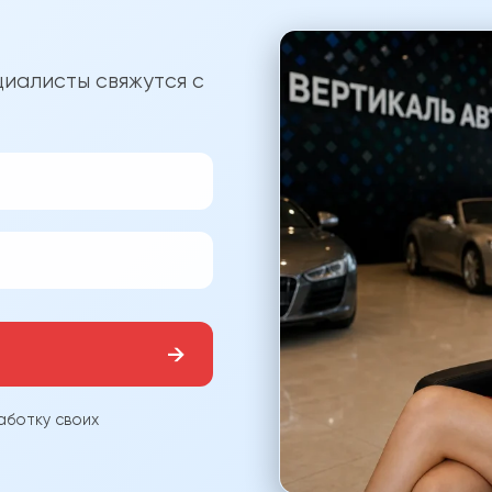
?
иалисты свяжутся с
→
аботку своих