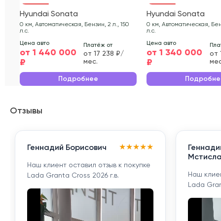
Hyundai Sonata
Hyundai Sonata
0 км, Автоматическая, Бензин, 2 л., 150
0 км, Автоматическая, Бенз
л.с.
л.с.
Цена авто
Цена авто
Платёж от
Пла
от 1 440 000
от 1 340 000
от 17 238 ₽/
от 
₽
₽
мес.
мес
Подробнее
Подробне
Отзывы
★
★
★
★
★
Геннадий Борисович
Геннади
Мстисла
Наш клиент оставил отзыв к покупке
Наш клиен
Lada Granta Cross 2026 г.в.
Lada Gran