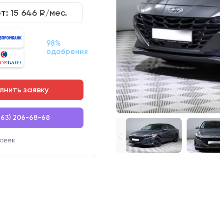
от:
15 646
₽/мес.
98%
одобрения
лнить заявку
863) 206-68-68
овек