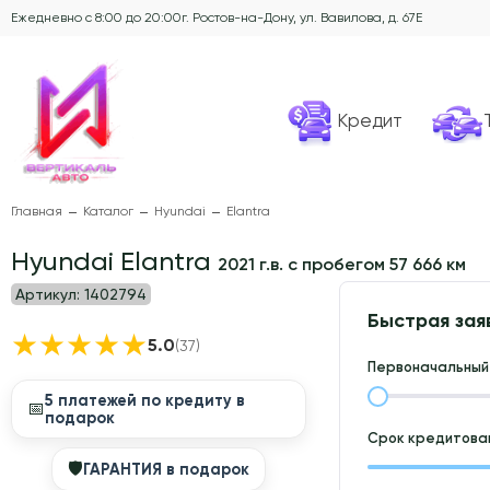
Ежедневно с 8:00 до 20:00
г. Ростов-на-Дону, ул. Вавилова, д. 67Е
Кредит
Главная
Каталог
Hyundai
Elantra
Hyundai Elantra
2021 г.в. с пробегом 57 666 км
Артикул:
1402794
Быстрая зая
★
★
★
★
★
5.0
(37)
Первоначальный 
5 платежей по кредиту в
📅
подарок
Срок кредитован
🛡
ГАРАНТИЯ в подарок