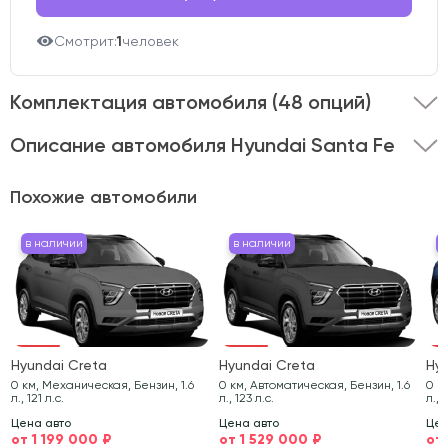
Смотрит:
1
человек
Комплектация автомобиля
(48 опций)
Описание автомобиля Hyundai Santa Fe
Представляем вашему вниманию Hyundai Santa Fe
Похожие автомобили
2017 года выпуска .
Этот автомобиль оснащён
кузовом типа внедорожник и двигателем объёмом 2.4
в наличии
в наличии
в наличии
в на
в 
в
литра.
Полный привод в сочетании с мощностью 188 л.с.
обеспечивает уверенную динамику и отличную
управляемость на любом дорожном покрытии.
Hyundai Creta
Hyundai Creta
Hy
Автомобиль имеет пробег 120 519 км и представлен в
0 км, Механическая, Бензин, 1.6
0 км, Автоматическая, Бензин, 1.6
0 к
л., 121 л.с.
л., 123 л.с.
л., 
стильном синем цвете.
Цена авто
Цена авто
Цен
от 1 199 000 ₽
от 1 529 000 ₽
от
Состояние транспортного средства тщательно