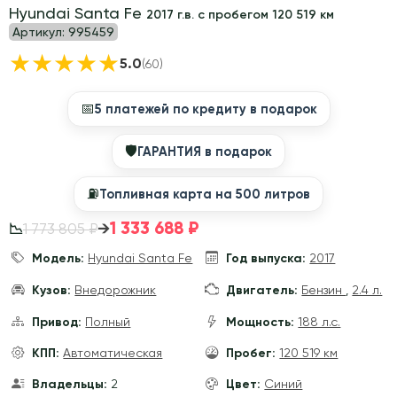
Hyundai Santa Fe
2017 г.в. с пробегом 120 519 км
Артикул:
995459
★
★
★
★
★
5.0
(60)
📅
5 платежей по кредиту в подарок
🛡
ГАРАНТИЯ в подарок
⛽️
Топливная карта на 500 литров
1 333 688 ₽
→
1 773 805 ₽
📉
Модель:
Hyundai Santa Fe
Год выпуска:
2017
Кузов:
Внедорожник
Двигатель:
Бензин
,
2.4 л.
Привод:
Полный
Мощность:
188 л.с.
КПП:
Автоматическая
Пробег:
120 519 км
Владельцы:
2
Цвет:
Синий