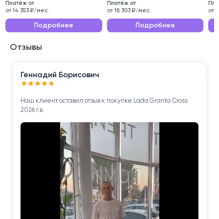
Платёж от
Платёж от
Пла
проверено нашими специалистами.
от 14 353 ₽/мес.
от 18 303 ₽/мес.
от 
Эксплуатационные характеристики данного
Подробнее
Подробнее
автомобиля делают его идеальным выбором для
Отзывы
ежедневных поездок по городу и длительных
путешествий.
Геннадий Борисович
Приобретая Hyundai Santa Fe 2017 года , вы
★
★
★
★
★
получаете надёжного помощника для решения
Наш клиент оставил отзыв к покупке Lada Granta Cross
повседневных задач.
2026 г.в.