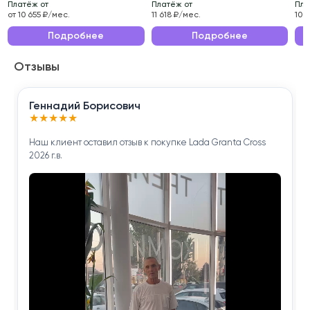
Платёж от
Платёж от
Пла
Эксплуатационные характеристики данного
от 10 655 ₽/мес.
11 618 ₽/мес.
10 
автомобиля делают его идеальным выбором для
Подробнее
Подробнее
ежедневных поездок по городу и длительных
Отзывы
путешествий.
Приобретая Hyundai Solaris 2020 года , вы
Геннадий Борисович
получаете надёжного помощника для решения
★
★
★
★
★
повседневных задач.
Наш клиент оставил отзыв к покупке Lada Granta Cross
2026 г.в.