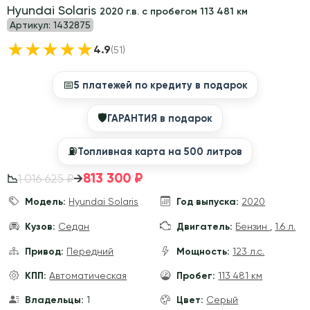
Hyundai Solaris
2020 г.в. с пробегом 113 481 км
Артикул:
1432875
★
★
★
★
★
4.9
(51)
📅
5 платежей по кредиту в подарок
🛡
ГАРАНТИЯ в подарок
⛽️
Топливная карта на 500 литров
813 300 ₽
→
1 016 625 ₽
📉
Модель:
Hyundai Solaris
Год выпуска:
2020
Кузов:
Седан
Двигатель:
Бензин
,
1.6 л.
Привод:
Передний
Мощность:
123 л.с.
КПП:
Автоматическая
Пробег:
113 481 км
Владельцы:
1
Цвет:
Серый