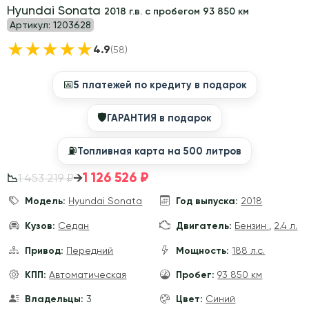
Hyundai Sonata
2018 г.в. с пробегом 93 850 км
Артикул:
1203628
★
★
★
★
★
4.9
(58)
📅
5 платежей по кредиту в подарок
🛡
ГАРАНТИЯ в подарок
⛽️
Топливная карта на 500 литров
1 126 526 ₽
→
1 453 219 ₽
📉
Модель:
Hyundai Sonata
Год выпуска:
2018
Кузов:
Седан
Двигатель:
Бензин
,
2.4 л.
Привод:
Передний
Мощность:
188 л.с.
КПП:
Автоматическая
Пробег:
93 850 км
Владельцы:
3
Цвет:
Синий