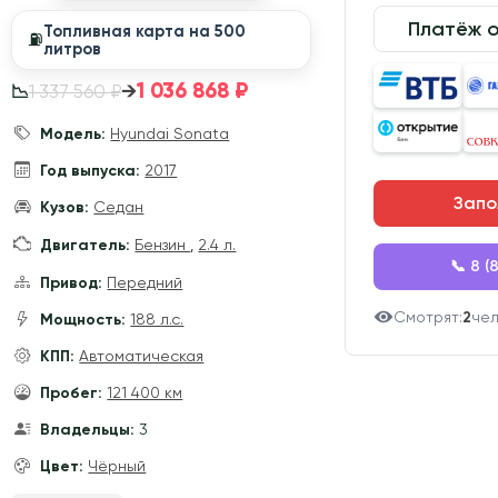
Платёж 
Топливная карта на 500
⛽️
литров
1 036 868 ₽
→
1 337 560 ₽
📉
Модель:
Hyundai Sonata
Год выпуска:
2017
Запо
Кузов:
Седан
Двигатель:
Бензин
,
2.4 л.
📞 8 (
Привод:
Передний
Смотрят:
2
че
Мощность:
188 л.с.
КПП:
Автоматическая
Пробег:
121 400 км
Владельцы:
3
Цвет:
Чёрный