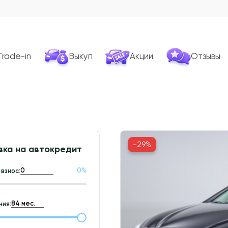
Trade-in
Выкуп
Акции
Отзывы
-29%
вка на автокредит
0
%
взнос:
ия: