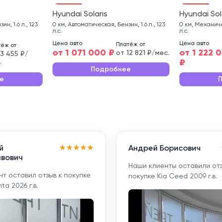
Hyundai Solaris
Hyundai Sol
н, 1.6 л., 123
0 км, Автоматическая, Бензин, 1.6 л., 123
0 км, Механичес
л.с.
л.с.
Цена авто
Цена авто
Платёж от
ёж от
от 1 071 000 ₽
от 1 222 
от 12 821 ₽/мес.
13 455 ₽/
₽
.
Подробнее
е
★
★
★
★
★
й
Андрей Борисович
вович
Наши клиенты оставили отз
т оставил отзыв к покупке
покупке Kia Ceed 2009 г.в.
ta 2026 г.в.