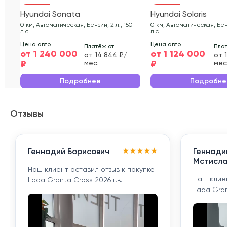
Hyundai Sonata
Hyundai Solaris
0 км, Автоматическая, Бензин, 2 л., 150
0 км, Автоматическая, Бензи
л.с.
л.с.
Цена авто
Цена авто
Платёж от
Плат
от 1 240 000
от 1 124 000
от 14 844 ₽/
от 
₽
₽
мес.
мес
Подробнее
Подробне
Отзывы
★
★
★
★
★
Геннадий Борисович
Геннади
Мстисла
Наш клиент оставил отзыв к покупке
Наш клиен
Lada Granta Cross 2026 г.в.
Lada Gran