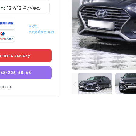
от:
12 412
₽/мес.
98%
одобрения
лнить заявку
863) 206-68-68
ловека