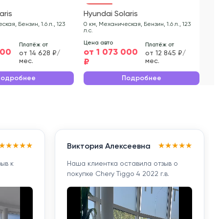
aris
Hyundai Solaris
Hy
кая, Бензин, 1.6 л., 123
0 км, Механическая, Бензин, 1.6 л., 123
0 к
л.с.
л.с.
Цена авто
Цен
Платёж от
Платёж от
000
от 1 073 000
от
от 14 628 ₽/
от 12 845 ₽/
₽
₽
мес.
мес.
Подробнее
Подробнее
★
★
★
★
★
★
★
★
★
★
Виктория Алексеевна
ыв к
Наша клиентка оставила отзыв о
покупке Chery Tiggo 4 2022 г.в.