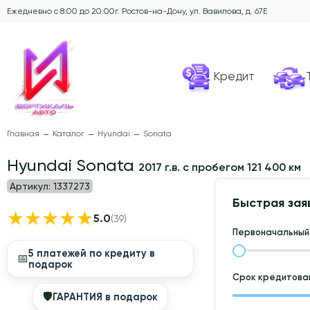
Ежедневно с 8:00 до 20:00
г. Ростов-на-Дону, ул. Вавилова, д. 67Е
Кредит
Главная
Каталог
Hyundai
Sonata
Hyundai Sonata
2017 г.в. с пробегом 121 400 км
Артикул:
1337273
Быстрая зая
★
★
★
★
★
5.0
(39)
Первоначальный 
5 платежей по кредиту в
📅
подарок
Срок кредитован
🛡
ГАРАНТИЯ в подарок