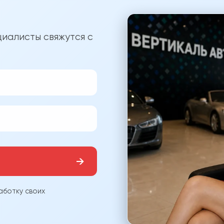
?
иалисты свяжутся с
→
аботку своих