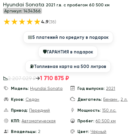
Hyundai Sonata
2021 г.в. с пробегом 60 500 км
Артикул:
1434366
★
★
★
★
★
4.9
(38)
📅
5 платежей по кредиту в подарок
🛡
ГАРАНТИЯ в подарок
⛽️
Топливная карта на 500 литров
1 710 875 ₽
→
2 207 029 ₽
📉
Модель:
Hyundai Sonata
Год выпуска:
2021
Кузов:
Седан
Двигатель:
Бензин
,
2 л.
Привод:
Передний
Мощность:
150 л.с.
КПП:
Автоматическая
Пробег:
60 500 км
Владельцы:
2
Цвет:
Чёрный