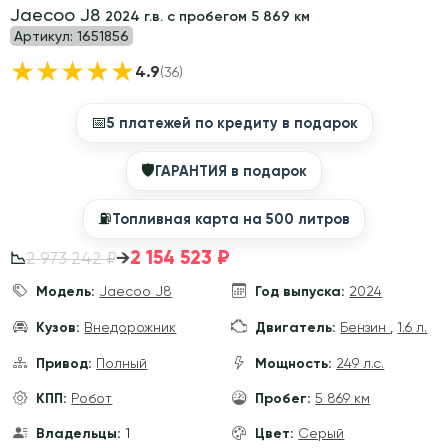
Jaecoo J8
2024 г.в. с пробегом 5 869 км
Артикул:
1651856
★
★
★
★
★
4.9
(36)
📅
5 платежей по кредиту в подарок
🛡
ГАРАНТИЯ в подарок
⛽️
Топливная карта на 500 литров
2 154 523 ₽
→
2 973 242 ₽
📉
Модель:
Jaecoo J8
Год выпуска:
2024
Кузов:
Внедорожник
Двигатель:
Бензин
,
1.6 л.
Привод:
Полный
Мощность:
249 л.с.
КПП:
Робот
Пробег:
5 869 км
Владельцы:
1
Цвет:
Серый